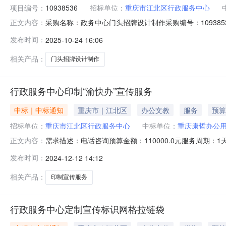
项目编号：
10938536
招标单位：
重庆市江北区行政服务中心
采购名称：政务中心门头招牌设计制作采购编号：10938
正文内容：
成交金额实际成交金额评审方式评审结果需求日期成交/未成交原因政
发布时间：
2025-10-24 16:06
人信息来源：
相关产品：
门头招牌设计制作
行政服务中心印制“渝快办”宣传服务
中标｜中标通知
重庆市｜江北区
办公文教
服务
预算
招标单位：
重庆市江北区行政服务中心
中标单位：
重庆康哲办公
需求描述：电话咨询预算金额：110000.0元服务周期：
正文内容：
名称供应商名称报价金额成交金额实际成交金额评审方式评
发布时间：
2024-12-12 14:12
104500.0104500.0104500.00-成交2024-12-1211:45
相关产品：
印制宣传服务
行政服务中心定制宣传标识网格拉链袋