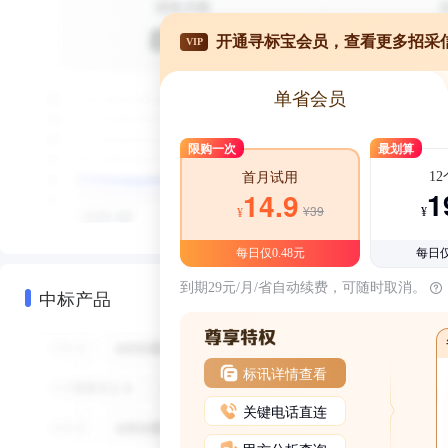
开通寻标宝会员，查看更多招采
VIP
单省会员
限购一次
最划算
1
首月试用
1
14.9
¥39
¥
¥
每日仅0.48元
每日仅
到期29元/月/省自动续费，可随时取消。
中标产品
标讯详情查看
关键电话直连