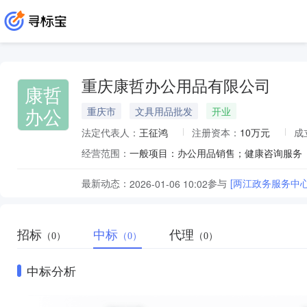
重庆康哲办公用品有限公司
康哲
办公
重庆市
文具用品批发
开业
法定代表人：
王征鸿
注册资本：
10万元
成
经营范围：
最新动态：
参与
[两江政务服务中
2026-01-06 10:02
招标
中标
代理
（0）
（0）
（0）
中标分析