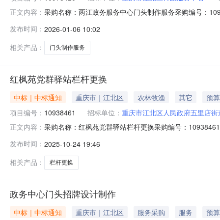
采购名称：两江政务服务中心门头制作服务采购编号：109
正文内容：
价金额成交金额实际成交金额评审方式评审结果需求日期成交/未成
发布时间：
2026-01-06 10:02
0609:47:08第1中选人信息来源：
相关产品：
门头制作服务
红枫苑党群驿站栏杆更换
中标｜中标通知
重庆市｜江北区
农林牧渔
其它
预算
项目编号：
10938461
招标单位：
重庆市江北区人民政府五里店街
采购名称：红枫苑党群驿站栏杆更换采购编号：109384
正文内容：
称报价金额成交金额实际成交金额评审方式评审结果需求日期成交/
发布时间：
2025-10-24 19:46
2417:54:10第1中选人信息来源：
相关产品：
栏杆更换
政务中心门头招牌设计制作
中标｜中标通知
重庆市｜江北区
服务采购
服务
预算