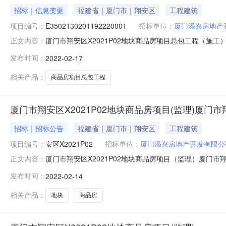
招标｜信息变更
福建省｜厦门市｜翔安区
工程建筑
项目编号：
E3502130201192220001
招标单位：
厦门添兴房地产
厦门市翔安区X2021P02地块商品房项目总包工程（施工）答疑一递交时
正文内容：
投标资格本招标项目要求投标人须具备有效的不低于贰级建筑工
发布时间：
2022-02-17
标文件递交方法在线递交投标保证金缴纳方式投标保证金金额
相关产品：
商品房项目总包工程
厦门市翔安区X2021P02地块商品房项目(监理)厦门市翔
招标｜招标公告
福建省｜厦门市｜翔安区
工程建筑
项目编号：
安区X2021P02
招标单位：
厦门添兴房地产开发有限公
厦门市翔安区X2021P02地块商品房项目（监理）厦门市翔
正文内容：
核发的合法有效的工程监理综合资质或不低于甲级房屋建筑工程
发布时间：
2022-02-14
缴纳方式投标保证金金额50,000元人民币控制价（最高限价）3
相关产品：
地块
商品房