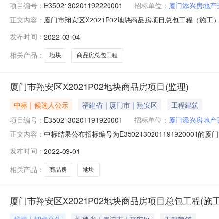
项目编号：
E3502130201192220001
招标单位：
厦门添兴房地产
厦门市翔安区X2021P02地块商品房项目总包工程（施工）发布时间
正文内容：
bottom:1pt;}span.a{font-family:'Tahoma';}p.a3{text-align:
发布时间：
2022-03-04
相关产品：
地块
商品房总包工程
厦门市翔安区X2021P02地块商品房项目(监理)
中标｜候选人公示
福建省｜厦门市｜翔安区
工程建筑
项目编号：
E3502130201191920001
招标单位：
厦门添兴房地产
中标结果公布招标编号为E35021302011919200
正文内容：
定排名第一的中标候选人为中标人，现将中标人的中标情况
发布时间：
2022-03-01
理责任期限自双方签订监理合同之日起至缺陷责任期满之
段服务期。质量目
相关产品：
商品房
地块
厦门市翔安区X2021P02地块商品房项目总包工程(施工
招标｜招标公告
福建省｜厦门市｜翔安区
工程建筑