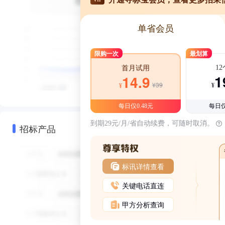
单省会员
限购一次
最划算
1
首月试用
1
14.9
¥39
¥
¥
每日仅0.48元
每日仅
到期29元/月/省自动续费，可随时取消。
招标产品
标讯详情查看
关键电话直连
甲方分析查询