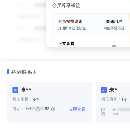
会员尊享权益
招标联系人
卓**
未*
卓
未
个
个
4
1
相关项目：
相关项目：
立即查看
电话：
059
92
*******
邮
zhu
*****
箱：
om