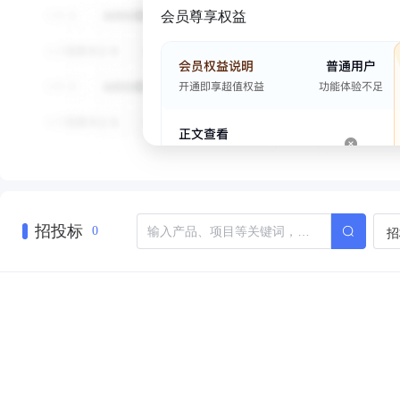
会员尊享权益
招投标
招
0