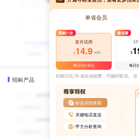
单省会员
限购一次
最划算
1
首月试用
1
14.9
¥39
¥
¥
每日仅0.48元
每日仅
到期29元/月/省自动续费，可随时取消。
招标产品
标讯详情查看
关键电话直连
甲方分析查询