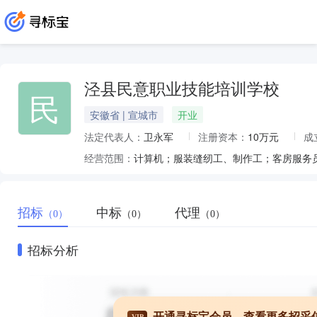
泾县民意职业技能培训学校
民
安徽省 | 宣城市
开业
法定代表人：
卫永军
注册资本：
10万元
成
经营范围：
计算机；服装缝纫工、制作工；客房服务
招标
中标
代理
（0）
（0）
（0）
招标分析
开通寻标宝会员，查看更多招采
VIP