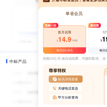
单省会员
限购一次
最划算
1
首月试用
1
14.9
¥39
¥
¥
每日仅0.48元
每日仅
到期29元/月/省自动续费，可随时取消。
中标产品
标讯详情查看
关键电话直连
甲方分析查询