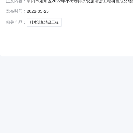
阜阳市颍州区2022年小街巷排水设施清淤工程项目成交结果公告
正文内容：
2022年小街巷排水设施清淤工程项目三、中标（成交）
发布时间：
2022-05-25
11703/11704中标（成交）金额：1078600.0
相关产品：
排水设施清淤工程