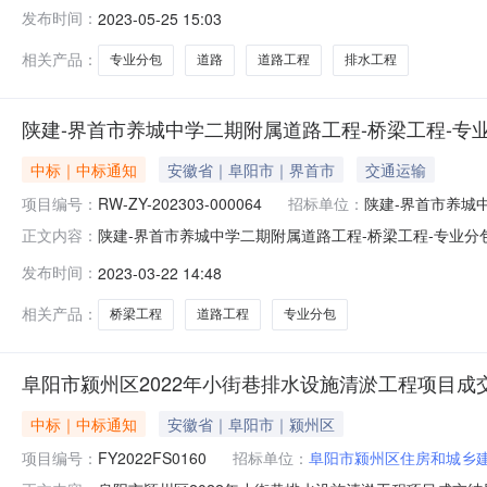
000745招标人：顾萍项目名称：陕建-界首市养城中学
发布时间：
2023-05-25 15:03
程公司电子邮箱：电话：18256011401说明：投标
中标候选
相关产品：
专业分包
道路
道路工程
排水工程
陕建-界首市养城中学二期附属道路工程-桥梁工程-专
中标｜中标通知
安徽省｜阜阳市｜界首市
交通运输
项目编号：
RW-ZY-202303-000064
招标单位：
陕建-界首市养城
陕建-界首市养城中学二期附属道路工程-桥梁工程-专业分包任
正文内容：
分包任务公示期：~联系人：顾萍公司：陕西建工第十一建设
发布时间：
2023-03-22 14:48
示期内向我司招标中心提出，超出公示期将不予受理。公
工程有限公司
相关产品：
桥梁工程
道路工程
专业分包
阜阳市颍州区2022年小街巷排水设施清淤工程项目成
中标｜中标通知
安徽省｜阜阳市｜颍州区
项目编号：
FY2022FS0160
招标单位：
阜阳市颍州区住房和城乡