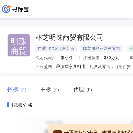
林芝明珠商贸有限公司
明珠
商贸
西藏自治区 | 林芝市
体育用品及器材零售
开
法定代表人：
张小红
注册资本：
880万元
经营范围：
招标
中标
代理
（0）
（0）
（0）
招标分析
开通寻标宝会员，查看更多招采
VIP