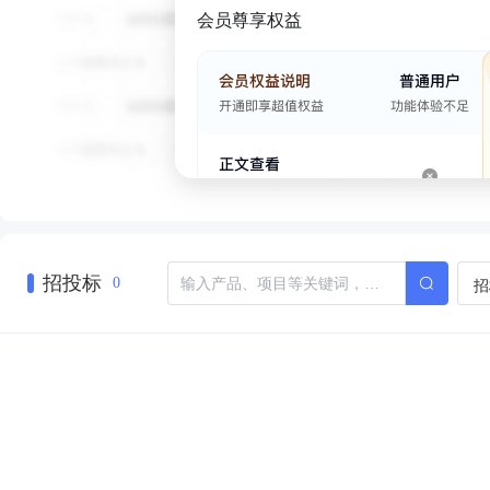
会员尊享权益
招投标
招
0