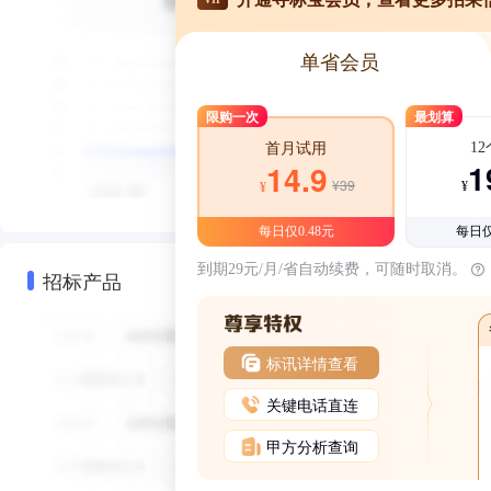
单省会员
限购一次
最划算
1
首月试用
1
14.9
¥39
¥
¥
每日仅0.48元
每日仅
到期29元/月/省自动续费，可随时取消。
招标产品
标讯详情查看
关键电话直连
甲方分析查询