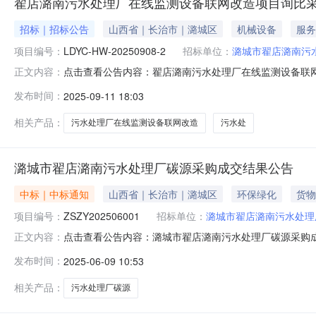
翟店潞南污水处理厂在线监测设备联网改造项目询比
招标｜招标公告
山西省｜长治市｜潞城区
机械设备
服务
项目编号：
LDYC-HW-20250908-2
招标单位：
潞城市翟店潞南污
点击查看公告内容：翟店潞南污水处理厂在线监测设备联网
正文内容：
永昌工程项目管理有限公司受潞城市翟店潞南污水处理厂
发布时间：
2025-09-11 18:03
购。2项目概况与采购范围2.1项目名称：翟店潞南污水处理厂
询比文件第五章：
相关产品：
污水处理厂在线监测设备联网改造
污水处
潞城市翟店潞南污水处理厂碳源采购成交结果公告
中标｜中标通知
山西省｜长治市｜潞城区
环保绿化
货物
项目编号：
ZSZY202506001
招标单位：
潞城市翟店潞南污水处理
点击查看公告内容：潞城市翟店潞南污水处理厂碳源采购成
正文内容：
城市翟店潞南污水处理厂的委托，对潞城市翟店潞南污水处
发布时间：
2025-06-09 10:53
理厂碳源采购项目编号：ZSZY202506001成交供应
远工程项目管理有
相关产品：
污水处理厂碳源