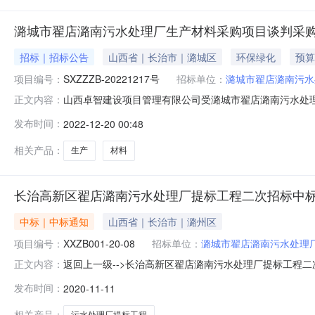
潞城市翟店潞南污水处理厂生产材料采购项目谈判采
招标｜招标公告
山西省｜长治市｜潞城区
环保绿化
预算
项目编号：
SXZZZB-20221217号
招标单位：
潞城市翟店潞南污水
山西卓智建设项目管理有限公司受潞城市翟店潞南污水处
正文内容：
判。一、项目名称：潞城市翟店潞南污水处理厂生产材料采购
发布时间：
2022-12-20 00:48
文件所列内容；2.谈判内容：潞城市翟店潞南污水处理厂生产
价人需具备的资格条
相关产品：
生产
材料
长治高新区翟店潞南污水处理厂提标工程二次招标中
中标｜中标通知
山西省｜长治市｜潞州区
项目编号：
XXZB001-20-08
招标单位：
潞城市翟店潞南污水处理
返回上一级-->长治高新区翟店潞南污水处理厂提标工程二次招标中
正文内容：
潞城市翟店潞南污水处理厂委托，对长治高新区翟店潞南污
发布时间：
2020-11-11
如下：项目名称：长治高新区翟店潞南污水处理厂提标工程项目编
相关产品：
污水处理厂提标工程