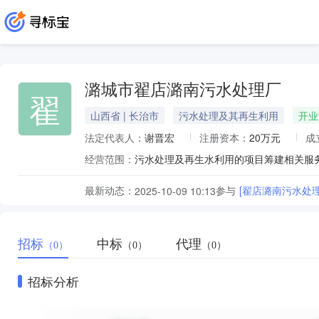
潞城市翟店潞南污水处理厂
翟
山西省 | 长治市
污水处理及其再生利用
开业
法定代表人：
谢晋宏
注册资本：
20万元
成
经营范围：
污水处理及再生水利用的项目筹建相关服
最新动态：
参与
[翟店潞南污水处
2025-10-09 10:13
招标
中标
代理
（0）
（0）
（0）
招标分析