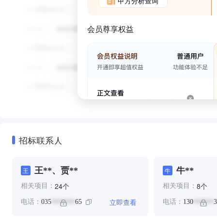
甲方分析查询
会员尊享权益
招标联系人
王**、贾**
牛**
王
牛
个
个
24
8
相关项目：
相关项目：
立即查看
电话：
035
65
电话：
130
3
*******
******