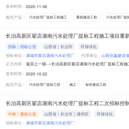
2020.11.6-2020.11.10本项目长治高新区
发布时间：
2020-11-06
提标工程中标候选人情况：1、中标候选人基本情况：排序中标
相关产品：
污水处理厂提标工程施工
重新建设工程
污水处理厂提
长治高新区翟店潞南污水处理厂提标工程施工项目重新拦
招标｜招标公告
山西省｜长治市
环保绿化
招标单位：
潞城市翟店潞南污水处理厂
代理单位：
山西欣鑫建设
返回上一级-->长治高新区翟店潞南污水处理厂提标工程施工项目重
正文内容：
价一、控制价内容：潞城市翟店潞南污水处理厂的招标项
发布时间：
2020-10-22
价。高于最高限价的投标报价将作废标处理。项目名称金额（元）招
相关产品：
污水处理厂提标工程
施工
标价建设工程
长治高新区翟店潞南污水处理厂提标工程二次招标控
中标｜废标公告
山西省｜长治市｜潞州区
环保绿化
招标单位：
潞城市翟店潞南污水处理厂