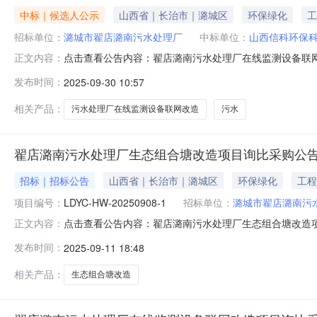
中标｜候选人公示
山西省｜长治市｜潞城区
环保绿化
工
招标单位：
潞城市翟店潞南污水处理厂
中标单位：
山西信科环保
点击查看公告内容：翟店潞南污水处理厂在线监测设备联网
正文内容：
工程项目管理有限公司受潞城市翟店潞南污水处理厂委托，
发布时间：
2025-09-30 10:57
委员会评审后公示如下：翟店潞南污水处理厂在线监测设
相关产品：
污水处理厂在线监测设备联网改造
污水
翟店潞南污水处理厂生态组合塘改造项目询比采购公
招标｜招标公告
山西省｜长治市｜潞城区
环保绿化
工程
项目编号：
LDYC-HW-20250908-1
招标单位：
潞城市翟店潞南污
点击查看公告内容：翟店潞南污水处理厂生态组合塘改造项
正文内容：
管理有限公司受潞城市翟店潞南污水处理厂的委托，对翟
发布时间：
2025-09-11 18:48
范围2.1项目名称：翟店潞南污水处理厂生态组合塘改造项目2
范围：包含货物
相关产品：
生态组合塘改造