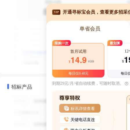
开通寻标宝会员，查看更多招采
VIP
单省会员
限购一次
最划算
1
首月试用
1
14.9
¥39
¥
¥
每日仅0.48元
每日仅
到期29元/月/省自动续费，可随时取消。
招标产品
标讯详情查看
关键电话直连