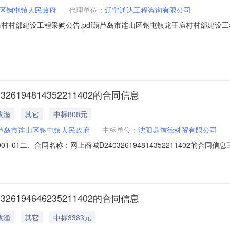
区钢屯镇人民政府
代理单位：
辽宁通达工程咨询有限公司
村部建设工程采购公告.pdf葫芦岛市连山区钢屯镇龙王庙村村部建设工程采购
芦岛市连山区钢屯镇龙王庙村村部建设工程已由项目审批/核准/备案机关批准
招标条件，现招标方式为公开招标。二、项目概况和招标范围规模：葫芦
194814352211402的合同信息
牧渔
其它
中标808元
芦岛市连山区钢屯镇人民政府
中标单位：
沈阳鼎信德科贸有限公司
49-001-01二、合同名称：网上商城D24032619481435221140
四、项目名称：机关商品和服务支出五、合同主体采购人（甲方）：葫芦岛市连
平区三好街94-1号3213-3214联系方式：六、合同主要信息主要标的名
194646235211402的合同信息
牧渔
其它
中标3383元