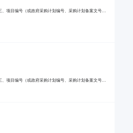
2的合同信息三、项目编号（或政府采购计划编号、采购计划备案文号
山区钢屯镇人民政府地址：钢屯镇钢东村联系方式：供应商（乙
称：晨光（MG）k-35中性笔黑色规格
2的合同信息三、项目编号（或政府采购计划编号、采购计划备案文号
山区钢屯镇人民政府地址：钢屯镇钢东村联系方式：供应商（乙
要标的名称：鑫达木质书立架三栏文件架文