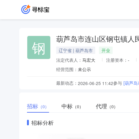
葫芦岛市连山区钢屯镇人
钢
辽宁省 | 葫芦岛市
开业
法定代表人：
马宏大
注册资本：
-
经营范围：
未公示
最新动态：
参与
[葫芦岛
2026-06-25 11:42
招标
中标
代理
（0）
（0）
（0）
招标分析