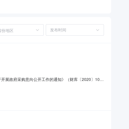
省份地区
开展政府采购意向公开工作的通知》（财库〔2020〕10
需求概况预算金额（万元）预计采购时间（填写到月）备注发
架结构;配套风机室、锅炉房、泵房、操作室、工具间等功能分