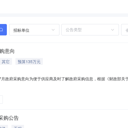
招标单位
采购意向
其它
预算135万元
）7月政府采购意向为便于供应商及时了解政府采购信息，根据《财政部关于
民政府2026年7（至）7月采购意向公开如下：序号采购项目名称采购
目新建锅炉房，总占地面积380㎡，总建筑面积380㎡，单层混凝土框
采购公告