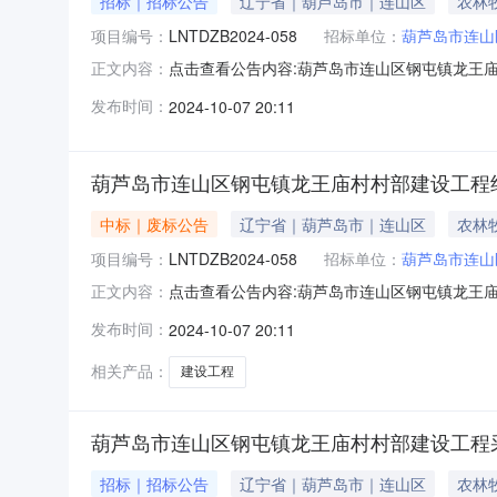
招标｜招标公告
辽宁省｜葫芦岛市｜连山区
农林
项目编号：
LNTDZB2024-058
招标单位：
葫芦岛市连山
点击查看公告内容:葫芦岛市连山区钢屯镇龙王庙村
正文内容：
区：辽宁省,葫芦岛市，连山区一、招标条件本
发布时间：
2024-10-07 20:11
具备招标条件，现招标方式为竞争性磋商。二、
（001)葫芦岛市连山区钢屯镇
葫芦岛市连山区钢屯镇龙王庙村村部建设工程
中标｜废标公告
辽宁省｜葫芦岛市｜连山区
农林
项目编号：
LNTDZB2024-058
招标单位：
葫芦岛市连山
点击查看公告内容:葫芦岛市连山区钢屯镇龙王庙村
正文内容：
供应商：本项目因甲方原因终止此次采购招标二
发布时间：
2024-10-07 20:11
葫芦岛市连山区钢屯镇钢东村1号招标代理机构：辽
件：lntdgc
相关产品：
建设工程
葫芦岛市连山区钢屯镇龙王庙村村部建设工程
招标｜招标公告
辽宁省｜葫芦岛市｜连山区
农林