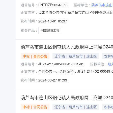
项目编号：
LNTDZB2024-058
招标单位：
葫芦岛市连山
点击查看公告内容:葫芦岛市连山区钢屯镇龙王庙村
正文内容：
区：辽宁省，葫芦岛市，连山区一、招标条件本葫
发布时间：
2024-10-01 05:37
葫芦岛市连山区钢屯镇人民政府。本项目已具备
划分为1个标段，本
相关产品：
村部建设工程
葫芦岛市连山区钢屯镇人民政府网上商城D240326
中标｜合同公告
辽宁省｜葫芦岛市｜连山区
农林
项目编号：
JH24-211402-00049-001-01
招标单位：
葫
合同公告一、合同编号：JH24-211402-000
正文内容：
等，如有）：JH24-211402-00049
发布时间：
2024-03-27 01:33
方）：沈阳鼎信德科贸有限公司地址：辽宁省沈阳市和
葫芦岛市连山区钢屯镇人民政府网上商城D240326
中标｜合同公告
辽宁省｜葫芦岛市｜连山区
农林