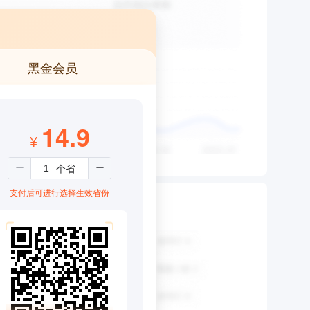
黑金会员
14.9
¥
支付后可进行选择生效省份