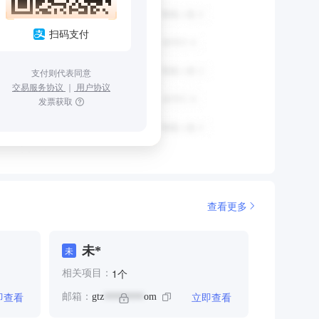
扫码支付
支付则代表同意
交易服务协议
｜
用户协议
发票获取
查看更多
未*
未
个
1
相关项目：
即查看
立即查看
邮箱：
gtz
om
********