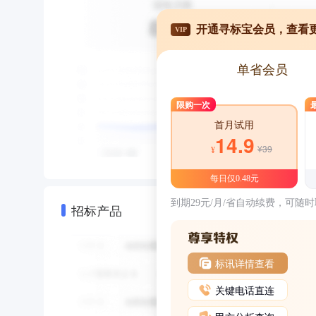
开通寻标宝会员，查看
VIP
单省会员
限购一次
首月试用
14.9
¥39
¥
每日仅0.48元
到期29元/月/省自动续费，可随
招标产品
标讯详情查看
关键电话直连