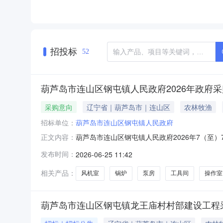
招投标
52
葫芦岛市连山区钢屯镇人民政府2026年政府
采购意向
辽宁省｜葫芦岛市｜连山区
农林牧渔
招标单位：
葫芦岛市连山区钢屯镇人民政府
葫芦岛市连山区钢屯镇人民政府2026年7（至
正文内容：
号）等有关规定，现将葫芦岛市连山区钢屯镇人
发布时间：
2026-06-25 11:42
布日期1连山区钢屯镇锅炉及锅炉房改建项目本项
区。配置采暖/生产用锅炉及
相关产品：
风机室
锅炉
泵房
工具间
操作室
葫芦岛市连山区钢屯镇龙王庙村村部建设工程