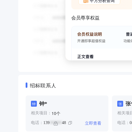
甲方分析查询
会员尊享权益
招标联系人
钟*
张
钟
张
个
10
相关项目：
相关项
立即查看
电话：
139
48
电话：
0
******