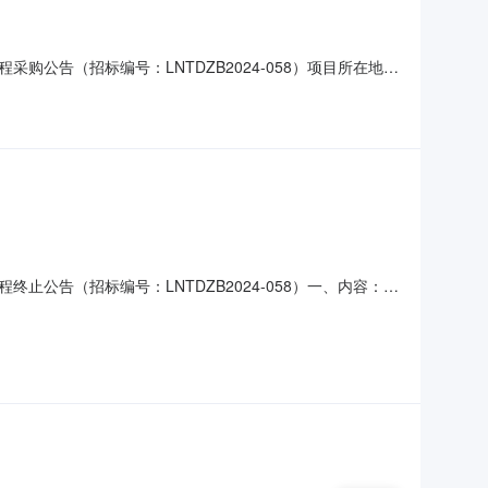
公告（招标编号：LNTDZB2024-058）项目所在地
关批准，招标人为葫芦岛市连山区钢屯镇人民政府。本项目已
范围：本招标项目划分为1个标段，本次招标为其中的
止公告（招标编号：LNTDZB2024-058）一、内容：各
、联系方式招标人：葫芦岛市连山区钢屯镇人民政府地址：
1号楼B联系人：牛刚电话：0429-3151616电子邮