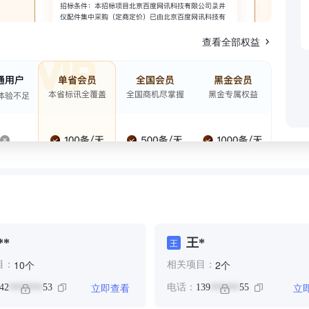
查看全部权益
**
王*
王
个
个
10
2
目：
相关项目：
立即查看
立
42
53
电话：
139
55
*******
******