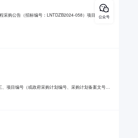
公告（招标编号：LNTDZB2024-058）项目所在地
公众号
，项目资金来源为财政资金399,970.21元，招标人为
岛市连山区钢屯镇龙王庙村村部建设工程范围：本招标项目
2的合同信息三、项目编号（或政府采购计划编号、采购计划备案文号
山区钢屯镇人民政府地址：钢屯镇钢东村联系方式：供应商（乙
称：心相印DT15130(6包