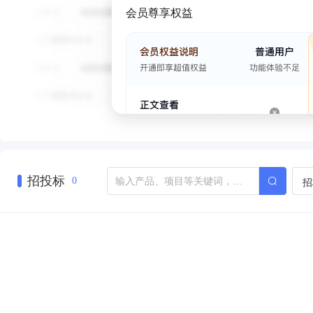
会员尊享权益
招投标
招
0