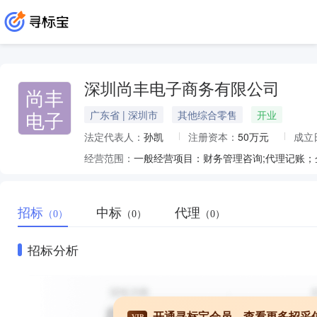
深圳尚丰电子商务有限公司
尚丰
电子
广东省 | 深圳市
其他综合零售
开业
法定代表人：
孙凯
注册资本：
50万元
成立
经营范围：
招标
中标
代理
（0）
（0）
（0）
招标分析
开通寻标宝会员，查看更多招采
VIP