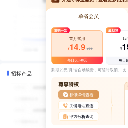
单省会员
限购一次
最划算
1
首月试用
1
14.9
¥39
¥
¥
每日仅0.48元
每日仅
到期29元/月/省自动续费，可随时取消。
招标产品
标讯详情查看
关键电话直连
甲方分析查询