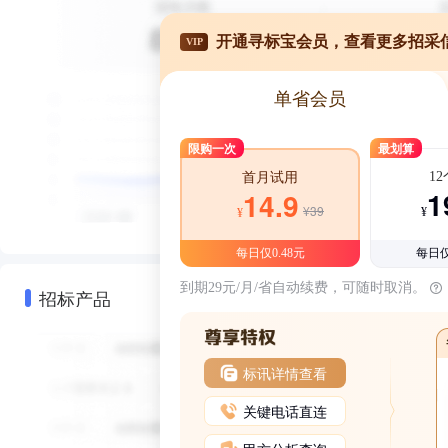
开通寻标宝会员，查看更多招采
VIP
单省会员
限购一次
最划算
1
首月试用
1
14.9
¥39
¥
¥
每日仅0.48元
每日仅
到期29元/月/省自动续费，可随时取消。
招标产品
标讯详情查看
关键电话直连