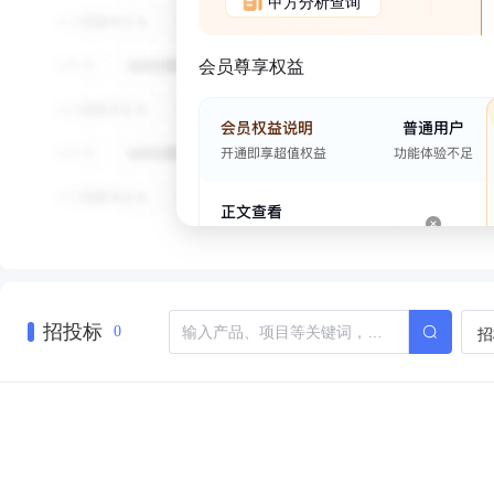
甲方分析查询
会员尊享权益
招投标
招
0