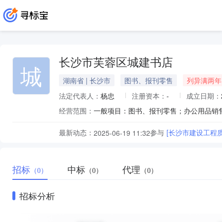
长沙市芙蓉区城建书店
城
湖南省 | 长沙市
图书、报刊零售
列异满两年
法定代表人：
杨忠
注册资本：
-
成立日期：
经营范围：
一般项目：图书、报刊零售；办公用品销
最新动态：
参与
[长沙市建设工程
2025-06-19 11:32
招标
中标
代理
（0）
（0）
（0）
招标分析