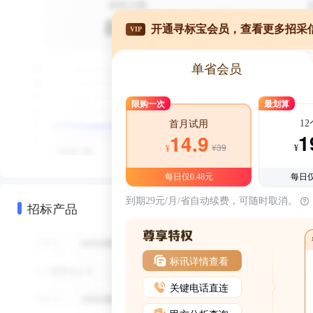
开通寻标宝会员，查看更多招采
VIP
单省会员
限购一次
最划算
1
首月试用
1
14.9
¥39
¥
¥
每日仅0.48元
每日仅
到期29元/月/省自动续费，可随时取消。
招标产品
标讯详情查看
关键电话直连