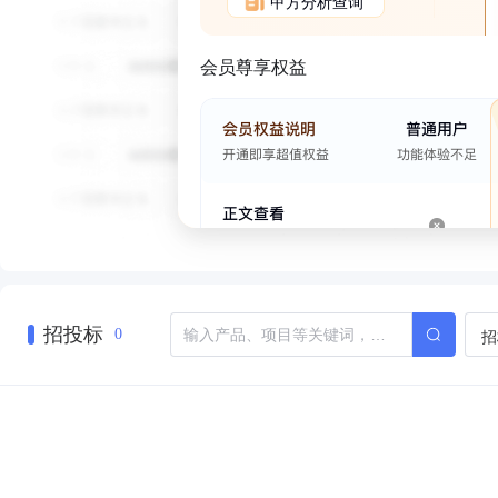
甲方分析查询
会员尊享权益
招投标
招
0