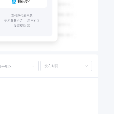
扫码支付
支付则代表同意
交易服务协议
｜
用户协议
发票获取
省份地区