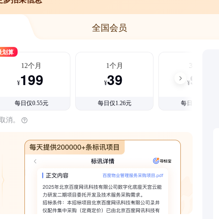
全国会员
最划算
12个月
1个月
3个月
199
39
99
¥
¥
¥
每日仅0.55元
每日仅1.26元
每日仅1.08元
时取消。