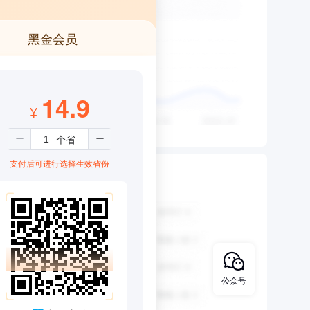
黑金会员
14.9
¥
支付后可进行选择生效省份
公众号