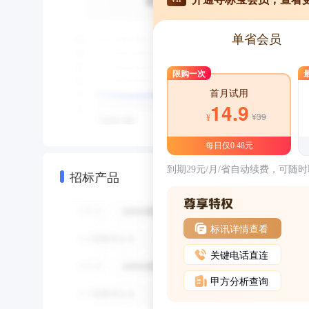
单省会员
限购一次
首月试用
14.9
¥39
¥
每日仅0.48元
到期29元/月/省自动续费，可随
招标产品
标讯详情查看
关键电话直连
甲方分析查询