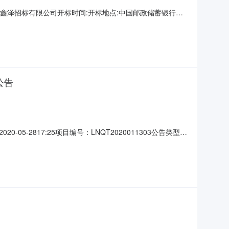
鑫泽招标有限公司开标时间:开标地点:中国邮政储蓄银行股
限公司河北省分行自营网点和离行自助银行室外标识更新采购
招待处南楼会议室（石家庄图书批发市场南行200米路西）序号
公告
2817:25项目编号：LNQT2020011303公告类型：
-->中标公告编号LNQT2020011303商品品目中标公
受辽宁省交通高等专科学校委托，辽宁乔泰全过程项目管理