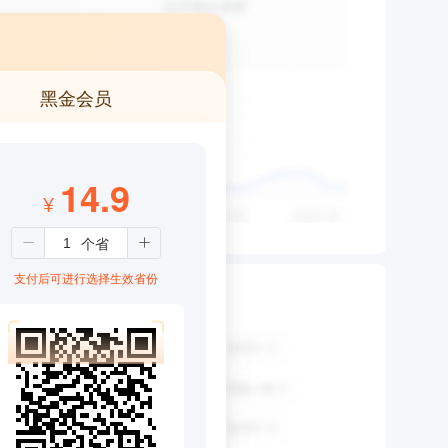
黑金会员
14.9
¥
支付后可进行选择生效省份