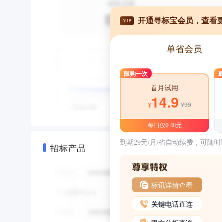
开通寻标宝会员，查看
VIP
单省会员
限购一次
首月试用
14.9
¥39
¥
每日仅0.48元
到期29元/月/省自动续费，可随
招标产品
标讯详情查看
关键电话直连