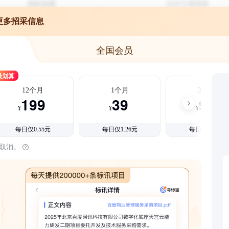
更多招采信息
全国会员
最划算
12个月
1个月
3个月
199
39
99
¥
¥
¥
每日仅0.55元
每日仅1.26元
每日仅1.08元
时取消。