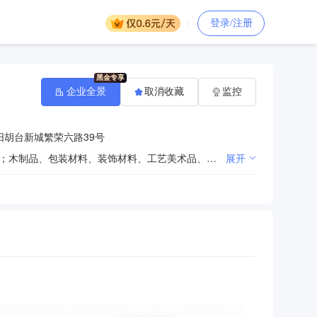
登录/注册
企业全景
取消收藏
监控
胡台新城繁荣六路39号
标识标牌、邮箱、交通器材加工、安装；标识标牌、工艺美术品、LED发光字设计及销售；展览展示服务；木制品、包装材料、装饰材料、工艺美术品、展览展示器材、针纺织品、金属制品、日用百货销售；广告设计、制作、代理、发布；建筑工程设计、施工；电脑图文设计、制作；喷绘服务。
展开