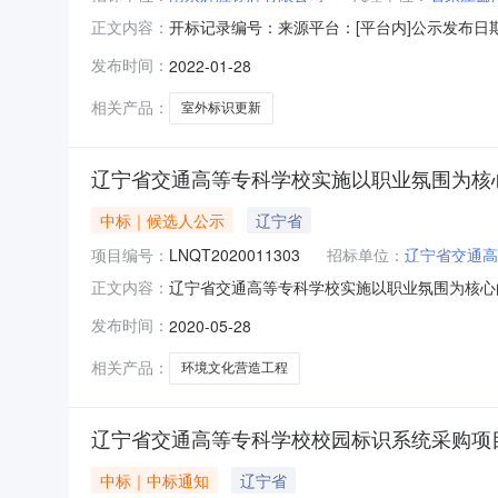
开标记录编号：来源平台：[平台内]公示发布日
正文内容：
份有限公司河北省分行自营网点和离行自助银行
发布时间：
2022-01-28
项目标包6所属行业：金融业/其他金融业所属地区：
投标单位名称
相关产品：
室外标识更新
辽宁省交通高等专科学校实施以职业氛围为核
中标｜候选人公示
辽宁省
项目编号：
LNQT2020011303
招标单位：
辽宁省交通高
辽宁省交通高等专科学校实施以职业氛围为核心的环境
正文内容：
中标结果公告招标方式：国内公开截止时间：招标机
发布时间：
2020-05-28
告主体内容辽宁省交通高等专科学校实施以职业
有
相关产品：
环境文化营造工程
辽宁省交通高等专科学校校园标识系统采购项
中标｜中标通知
辽宁省