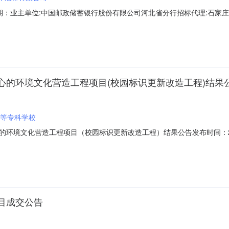
期：业主单位:中国邮政储蓄银行股份有限公司河北省分行招标代理:石家庄
室外标识更新采购项目标包6基本信息标段(包)中国邮政储蓄银行股份有
石家庄市-长安区开标时间:2022-01-2609:30开标地点:省国资委
心的环境文化营造工程项目(校园标识更新改造工程)结果
等专科学校
文化营造工程项目（校园标识更新改造工程）结果公告发布时间：2020-05-
构：招标地区：辽宁省招标产品：所属行业：;其他工程;中标单位所属行业：
氛围为核心的环境文化营造工程项目（校园标识更新改造工程）结果公告
目成交公告