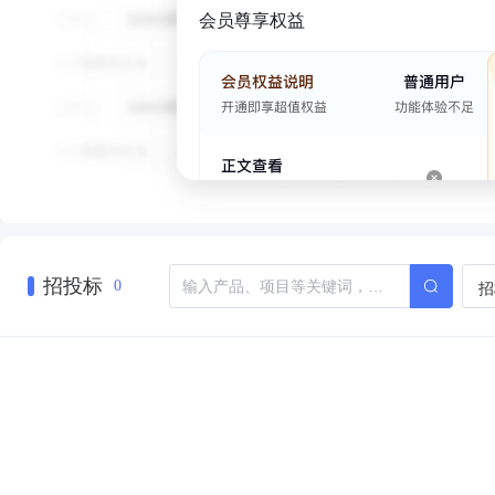
会员尊享权益
招投标
招
0