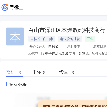
白山市浑江区本煜数码科技商行
本
吉林省 | 白山市
电气设备批发
开业
法定代表人：
匡敬如
注册资本：
-
成立日期
经营范围：
招标
中标
代理
（0）
（0）
（0）
招标分析
开通寻标宝会员，查看更多招采
VIP