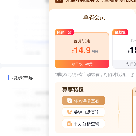
单省会员
限购一次
最划算
1
首月试用
1
14.9
¥39
¥
¥
每日仅0.48元
每日仅
到期29元/月/省自动续费，可随时取消。
招标产品
标讯详情查看
关键电话直连
甲方分析查询