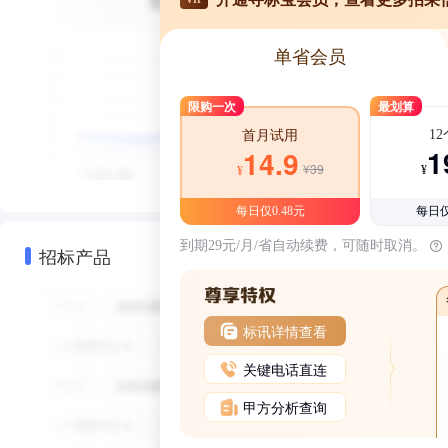
单省会员
限购一次
最划算
1
首月试用
1
14.9
¥39
¥
¥
每日仅0.48元
每日仅
到期29元/月/省自动续费，可随时取消。
招标产品
标讯详情查看
关键电话直连
甲方分析查询