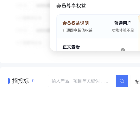
会员尊享权益
招投标
招
0