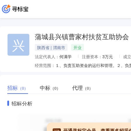
蒲城县兴镇曹家村扶贫互助协会
兴
陕西省 | 渭南市
开业
法定代表人：
何满学
注册资本：
3万元
成
经营范围：
１、负责互助资金的运行和管理。２、负
招标
中标
代理
（0）
（0）
（0）
招标分析
开通寻标宝会员，查看更多招采
VIP