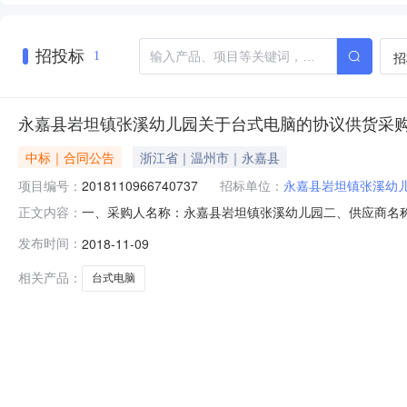
招投标
招
1
永嘉县岩坦镇张溪幼儿园关于台式电脑的协议供货采
中标｜合同公告
浙江省｜温州市｜永嘉县
项目编号：
2018110966740737
招标单位：
永嘉县岩坦镇张溪幼
一、采购人名称：永嘉县岩坦镇张溪幼儿园二、供应商名
正文内容：
2018110966740737五、合同编号：2127824095
发布时间：
2018-11-09
想/Lenovo启天M415-B053件44151.0016
相关产品：
台式电脑