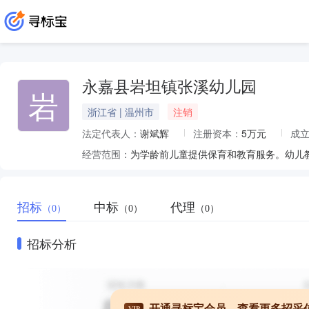
永嘉县岩坦镇张溪幼儿园
岩
浙江省 | 温州市
注销
法定代表人：
谢斌辉
注册资本：
5万元
成
经营范围：
为学龄前儿童提供保育和教育服务。幼儿
招标
中标
代理
（0）
（0）
（0）
招标分析
开通寻标宝会员，查看更多招采
VIP