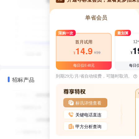
单省会员
限购一次
最划算
1
首月试用
1
14.9
¥39
¥
¥
每日仅0.48元
每日仅
到期29元/月/省自动续费，可随时取消。
招标产品
标讯详情查看
关键电话直连
甲方分析查询