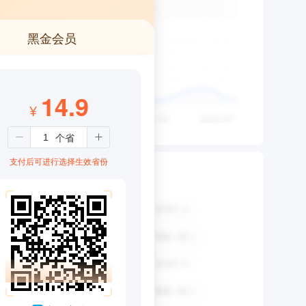
黑金会员
14.9
¥
支付后可进行选择生效省份