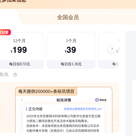
全国会员
最划算
12个月
1个月
3个月
199
39
99
¥
¥
¥
每日仅0.55元
每日仅1.26元
每日仅1.08元
时取消。