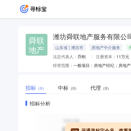
潍坊舜联地产服务有限公
舜联
地产
山东省 | 潍坊市
房地产中介服务
法定代表人：
乔刚
注册资本：
11万元
经营范围：
招标
中标
代理
（0）
（0）
（0）
招标分析
开通寻标宝会员，查看
VIP