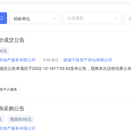
招标单位
价成交公告
00元
联地产服务有限公司
中标单位：
诸城千禧资产评估有限公司
公告本项目于2022-12-1617:03:42发布公告，现将本次议价
敏项目名称潍坊舜联地产服务有限公司设立登记评估报告项目编号SD-MCD
为1家，报价情况如下：中介机构名称中介机构报价报价时间诸城千禧资产评估有限
告中介服务
购采购公告
筑
预算8000元
联地产服务有限公司