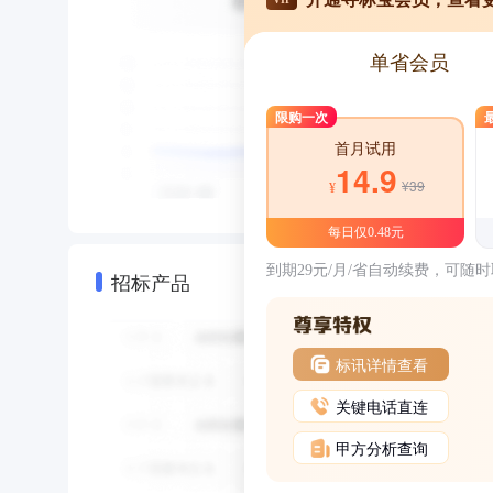
单省会员
限购一次
首月试用
14.9
¥39
¥
每日仅0.48元
到期29元/月/省自动续费，可随
招标产品
标讯详情查看
关键电话直连
甲方分析查询