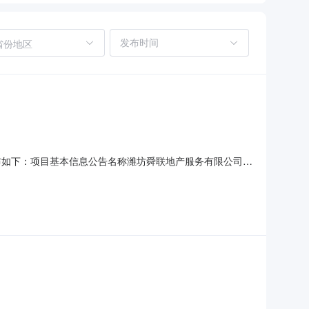
省份地区
结果公布如下：项目基本信息公告名称潍坊舜联地产服务有限公司设
D-2022-448915工程建设项目审批否报价情况本次议
公司7,000.00元2022-12-1910: