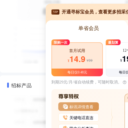
开通寻标宝会员，查看更多招采
VIP
单省会员
限购一次
最划算
1
首月试用
1
14.9
¥39
¥
¥
每日仅0.48元
每日仅
到期29元/月/省自动续费，可随时取消。
招标产品
标讯详情查看
关键电话直连