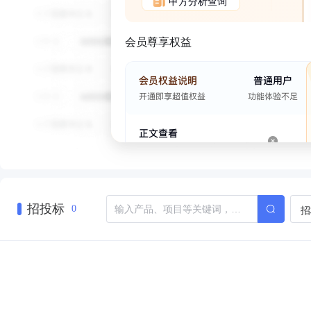
甲方分析查询
会员尊享权益
招投标
招
0