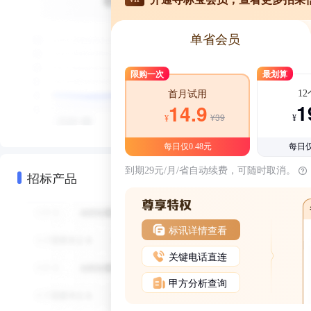
单省会员
限购一次
最划算
1
首月试用
1
14.9
¥39
¥
¥
每日仅0.48元
每日仅
到期29元/月/省自动续费，可随时取消。
招标产品
标讯详情查看
关键电话直连
甲方分析查询