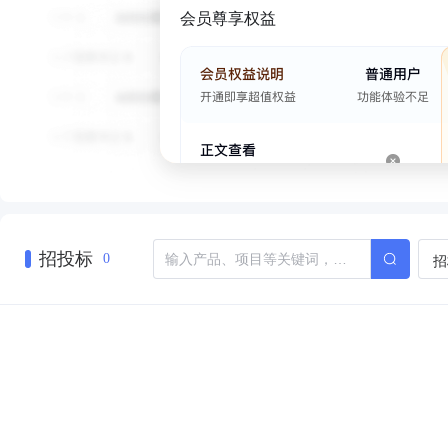
会员尊享权益
招投标
招
0