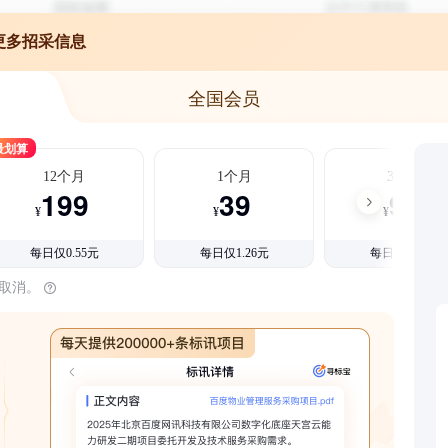
更多招采信息
全国会员
最划算
12个月
1个月
3个月
199
39
99
¥
¥
¥
每日仅0.55元
每日仅1.26元
每日仅1.08元
时取消。