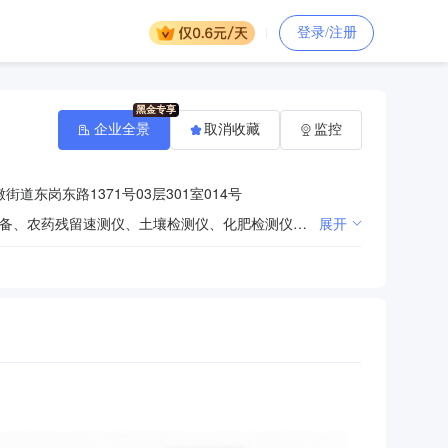
登录/注册
企业全景
取消收藏
监控
道东岗东路1371号03层301室014号
有害生物防冶服务、公共场所消毒服务、有害生物监测评估服务；消杀用品、化肥、地膜、农产品检测设备、农药残留速测仪、土壤检测仪、化肥检测仪、植物病虫害诊断仪、太阳能杀虫灯、太阳能路灯、环保设备、日用品、化工产品（不含危险化学品）、喷雾器、病虫害防治工具的批发零售。（依法须经批准的项目，经相关部门批准后方可开展经营活动）***
展开