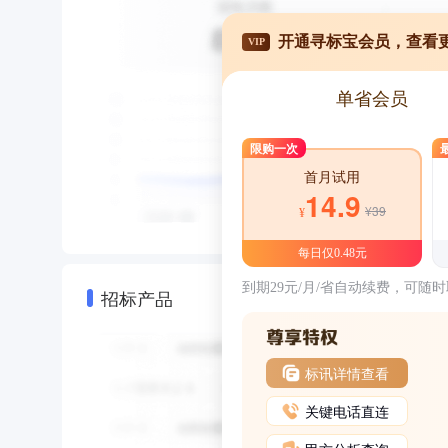
开通寻标宝会员，查看
VIP
单省会员
限购一次
首月试用
14.9
¥39
¥
每日仅0.48元
到期29元/月/省自动续费，可随
招标产品
标讯详情查看
关键电话直连