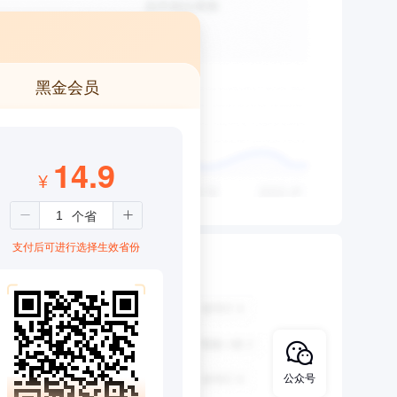
黑金会员
14.9
¥
支付后可进行选择生效省份
公众号