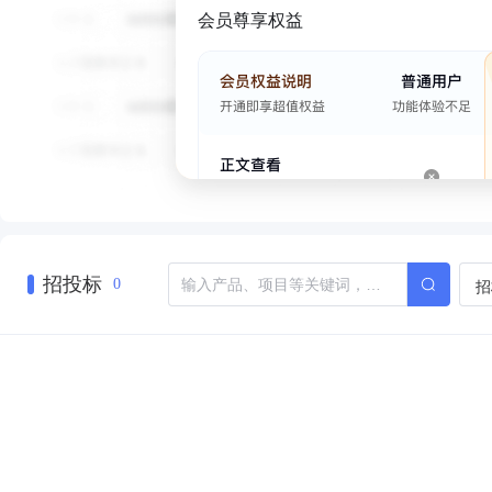
会员尊享权益
招投标
招
0