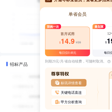
单省会员
限购一次
最划算
1
首月试用
1
14.9
¥39
¥
¥
每日仅0.48元
每日仅
到期29元/月/省自动续费，可随时取消。
招标产品
标讯详情查看
关键电话直连
甲方分析查询