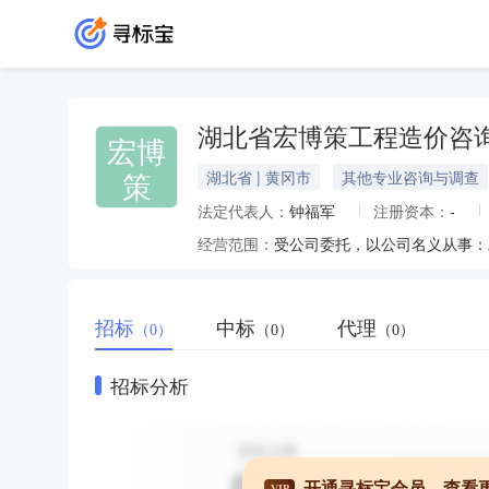
湖北省宏博策工程造价咨
宏博
策
湖北省 | 黄冈市
其他专业咨询与调查
法定代表人：
钟福军
注册资本：
-
经营范围：
招标
中标
代理
（0）
（0）
（0）
招标分析
开通寻标宝会员，查看
VIP