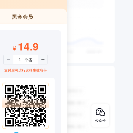
黑金会员
14.9
¥
支付后可进行选择生效省份
公众号