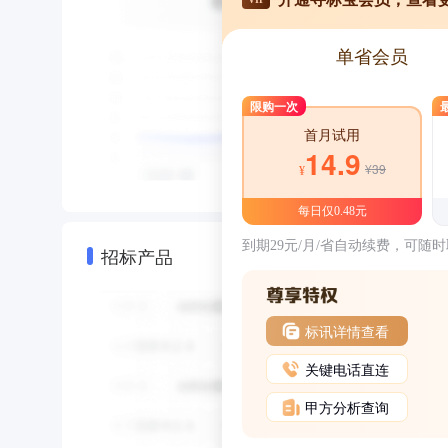
单省会员
限购一次
首月试用
14.9
¥39
¥
每日仅0.48元
到期29元/月/省自动续费，可随
招标产品
标讯详情查看
关键电话直连
甲方分析查询