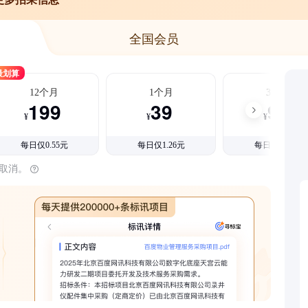
全国会员
最划算
12个月
1个月
3个月
199
39
99
¥
¥
¥
每日仅0.55元
每日仅1.26元
每日仅1.08元
时取消。