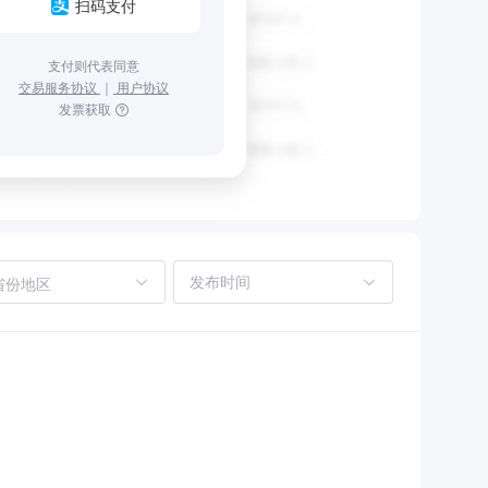
扫码支付
支付则代表同意
交易服务协议
｜
用户协议
发票获取
省份地区