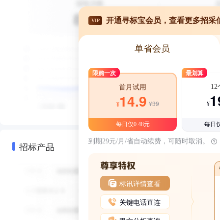
开通寻标宝会员，查看更多招采
VIP
单省会员
限购一次
最划算
1
首月试用
1
14.9
¥39
¥
¥
每日仅0.48元
每日仅
到期29元/月/省自动续费，可随时取消。
招标产品
标讯详情查看
关键电话直连