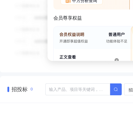
甲方分析查询
会员尊享权益
招投标
招
0