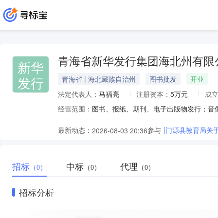
青海省新华发行集团海北州有限
新华
发行
青海省 | 海北藏族自治州
图书批发
开业
法定代表人：
马福亮
注册资本：
5万元
成
经营范围：
最新动态：
参与
[门源县教育局关
2026-08-03 20:36
招标
中标
代理
（0）
（0）
（0）
招标分析