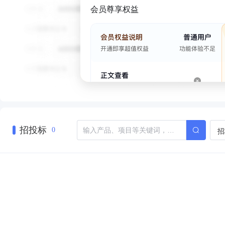
会员尊享权益
招投标
招
0