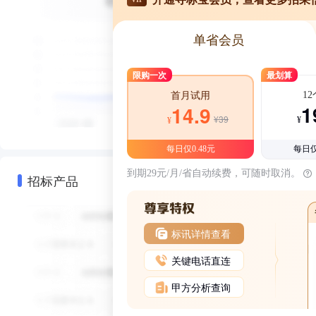
单省会员
限购一次
最划算
1
首月试用
1
14.9
¥39
¥
¥
每日仅0.48元
每日仅
到期29元/月/省自动续费，可随时取消。
招标产品
标讯详情查看
关键电话直连
甲方分析查询