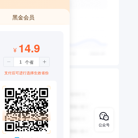
黑金会员
14.9
¥
支付后可进行选择生效省份
公众号