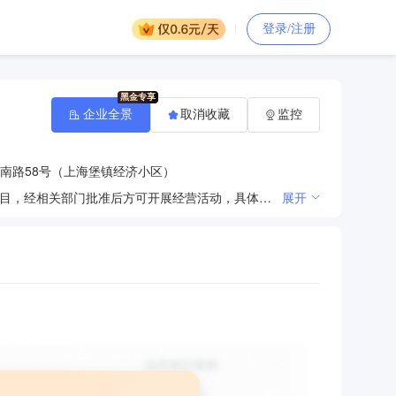
登录/注册
企业全景
取消收藏
监控
南路58号（上海堡镇经济小区）
许可项目：文物保护工程施工；文物保护工程勘察；文物保护工程设计；测绘服务。（依法须经批准的项目，经相关部门批准后方可开展经营活动，具体经营项目以相关部门批准文件或许可证件为准） 一般项目：组织文化艺术交流活动；其他文化艺术经纪代理；信息、计算机科技领域内的技术开发、技术咨询、技术服务、技术转让；文物文化遗址保护服务；非物质文化遗产保护；工程管理服务；艺（美）术品、收藏品鉴定评估服务；地质勘查技术服务；大数据服务；社会经济咨询服务；信息技术咨询服务；平面设计；3D打印服务；专业设计服务；数据处理服务；工程和技术研究和试验发展；生态环境材料销售；环境监测专用仪器仪表销售。（除依法须经批准的项目外，凭营业执照依法自主开展经营活动）
展开