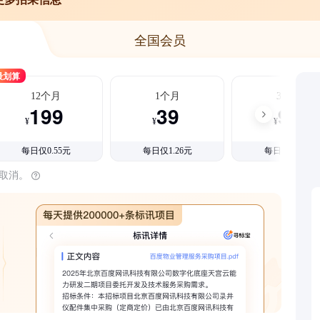
全国会员
最划算
12个月
1个月
3个月
199
39
99
¥
¥
¥
每日仅0.55元
每日仅1.26元
每日仅1.08元
时取消。