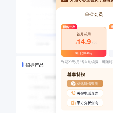
单省会员
限购一次
首月试用
14.9
¥39
¥
每日仅0.48元
到期29元/月/省自动续费，可随
招标产品
标讯详情查看
关键电话直连
甲方分析查询