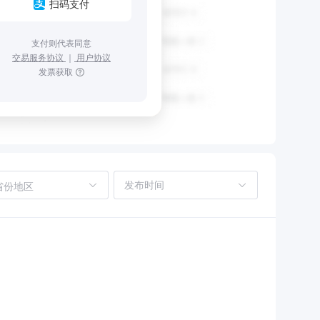
扫码支付
支付则代表同意
交易服务协议
｜
用户协议
发票获取
省份地区