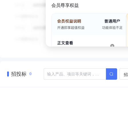
会员尊享权益
招投标
招
0