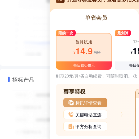
单省会员
限购一次
最划算
1
首月试用
1
14.9
¥39
¥
¥
每日仅0.48元
每日仅
到期29元/月/省自动续费，可随时取消。
招标产品
标讯详情查看
关键电话直连
甲方分析查询