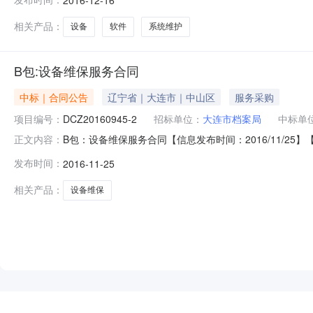
束，现将中标结果公告如下：1、项目名称：大连市档案局设
49号电话：
相关产品：
设备
软件
系统维护
B包:设备维保服务合同
中标｜合同公告
辽宁省｜大连市｜中山区
服务采购
项目编号：
DCZ20160945-2
招标单位：
大连市档案局
中标单
B包：设备维保服务合同【信息发布时间：2016/11/25
正文内容：
子包编号：DCZ20160945-2采购人代码：采购人角
发布时间：
2016-11-25
万元合同名称：B包：设备维保服务合同合同源URL：合同签署
相关产品：
设备维保
NEW
HOT
5折起