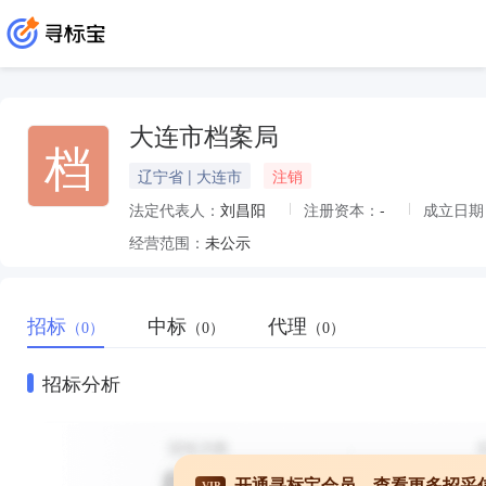
大连市档案局
档
辽宁省 | 大连市
注销
法定代表人：
刘昌阳
注册资本：
-
成立日期
经营范围：
未公示
招标
中标
代理
（0）
（0）
（0）
招标分析
开通寻标宝会员，查看更多招采
VIP