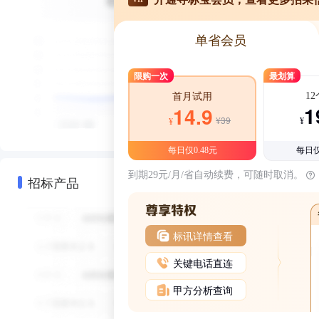
单省会员
限购一次
最划算
1
首月试用
1
14.9
¥39
¥
¥
每日仅0.48元
每日仅
到期29元/月/省自动续费，可随时取消。
招标产品
标讯详情查看
关键电话直连
甲方分析查询