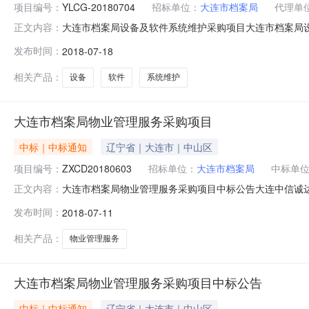
项目编号：
YLCG-20180704
招标单位：
大连市档案局
代理单
大连市档案局设备及软件系统维护采购项目大连市档案局
正文内容：
护采购项目及其相关服务进行国内公开招标，欢迎符合资格
发布时间：
2018-07-18
件系统维护采购项目1.3招标编号：YLCG-20180704
元)总预算
相关产品：
设备
软件
系统维护
大连市档案局物业管理服务采购项目
中标｜中标通知
辽宁省｜大连市｜中山区
项目编号：
ZXCD20180603
招标单位：
大连市档案局
中标单
大连市档案局物业管理服务采购项目中标公告大连中信诚
正文内容：
告发布日期为2018年06月14日，招标工作已于2018
发布时间：
2018-07-11
ZXCD201806033、招标人名称：大连市档案局地址：
星海商城6号楼709室联
相关产品：
物业管理服务
大连市档案局物业管理服务采购项目中标公告
中标｜中标通知
辽宁省｜大连市｜中山区