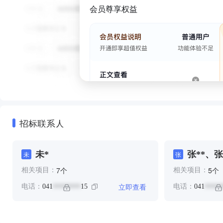
会员尊享权益
招标联系人
未*
张**、张
未
张
个
个
7
5
相关项目：
相关项目：
立即查看
电话：
041
15
电话：
041
********
*****