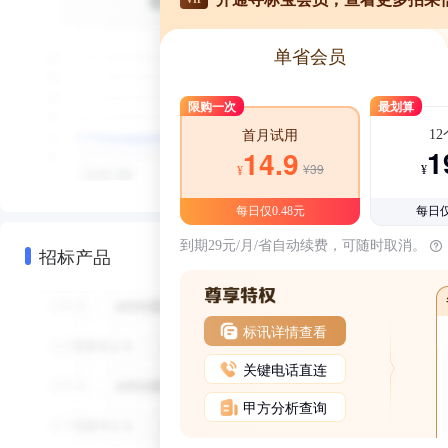
单省会员
限购一次
最划算
1
首月试用
1
14.9
¥39
¥
¥
每日仅0.48元
每日仅
到期29元/月/省自动续费，可随时取消。
招标产品
标讯详情查看
关键电话直连
甲方分析查询