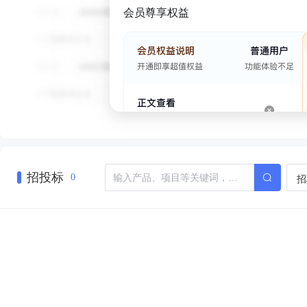
会员尊享权益
招投标
招
0