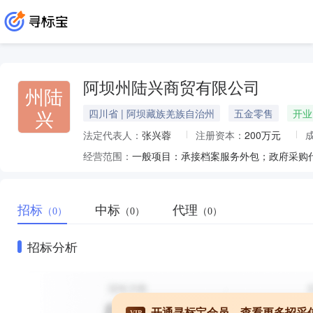
阿坝州陆兴商贸有限公司
州陆
兴
四川省 | 阿坝藏族羌族自治州
五金零售
开业
法定代表人：
张兴蓉
注册资本：
200万元
经营范围：
招标
中标
代理
（0）
（0）
（0）
招标分析
开通寻标宝会员，查看更多招采
VIP