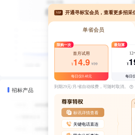
开通寻标宝会员，查看更多招采
VIP
单省会员
限购一次
最划算
1
首月试用
1
14.9
¥39
¥
¥
每日仅0.48元
每日仅
到期29元/月/省自动续费，可随时取消。
招标产品
标讯详情查看
关键电话直连