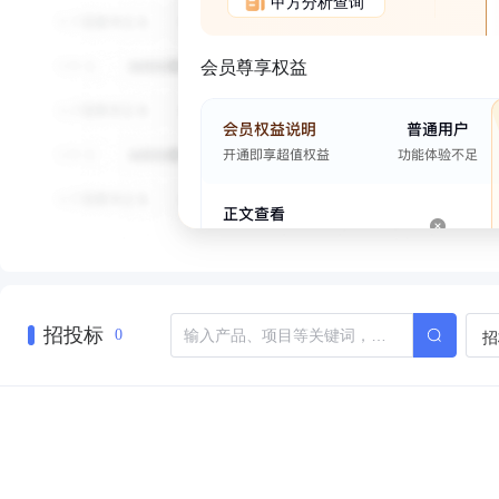
甲方分析查询
会员尊享权益
招投标
招
0