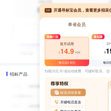
开通寻标宝会员，查看更多招采
VIP
单省会员
限购一次
最划算
1
首月试用
1
14.9
¥39
¥
¥
每日仅0.48元
每日仅
到期29元/月/省自动续费，可随时取消。
招标产品
标讯详情查看
关键电话直连