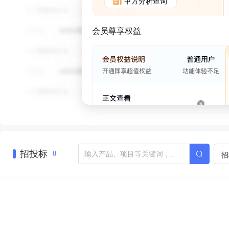
甲方分析查询
会员尊享权益
招投标
招
0