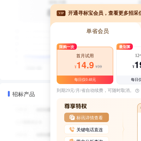
开通寻标宝会员，查看更多招采
VIP
单省会员
限购一次
最划算
1
首月试用
1
14.9
¥39
¥
¥
每日仅0.48元
每日仅
到期29元/月/省自动续费，可随时取消。
招标产品
标讯详情查看
关键电话直连