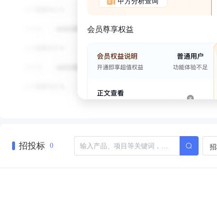
甲方分析查询
会员尊享权益
招投标
招
0