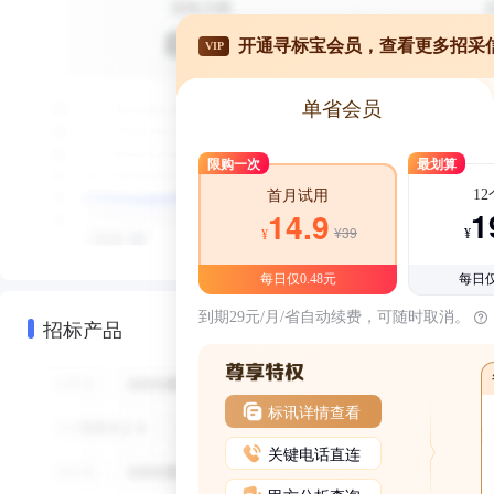
开通寻标宝会员，查看更多招采
VIP
单省会员
限购一次
最划算
1
首月试用
1
14.9
¥39
¥
¥
每日仅0.48元
每日仅
到期29元/月/省自动续费，可随时取消。
招标产品
标讯详情查看
关键电话直连