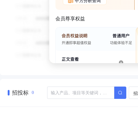
甲方分析查询
会员尊享权益
招投标
招
0