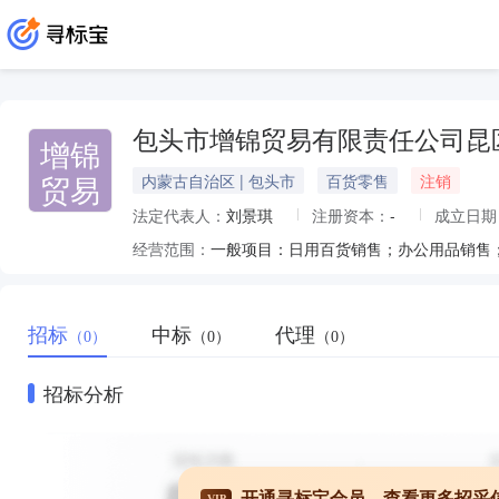
包头市增锦贸易有限责任公司昆
增锦
贸易
内蒙古自治区 | 包头市
百货零售
注销
法定代表人：
刘景琪
注册资本：
-
成立日期
经营范围：
招标
中标
代理
（0）
（0）
（0）
招标分析
开通寻标宝会员，查看更多招采
VIP