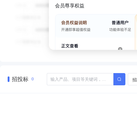
会员尊享权益
招投标
招
0