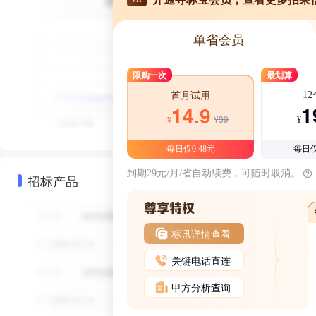
单省会员
限购一次
最划算
1
首月试用
1
14.9
¥39
¥
¥
每日仅0.48元
每日仅
到期29元/月/省自动续费，可随时取消。
招标产品
标讯详情查看
关键电话直连
甲方分析查询