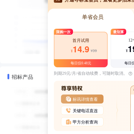
单省会员
限购一次
最划算
1
首月试用
1
14.9
¥39
¥
¥
每日仅0.48元
每日仅
到期29元/月/省自动续费，可随时取消。
招标产品
标讯详情查看
关键电话直连
甲方分析查询