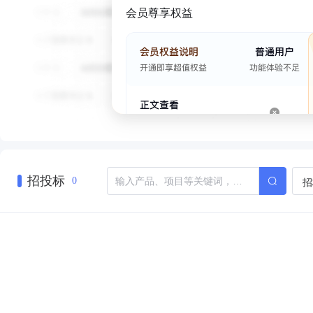
会员尊享权益
招投标
招
0