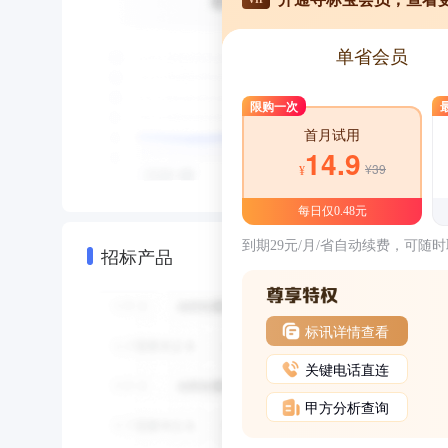
单省会员
限购一次
首月试用
14.9
¥39
¥
每日仅0.48元
到期29元/月/省自动续费，可随
招标产品
标讯详情查看
关键电话直连
甲方分析查询