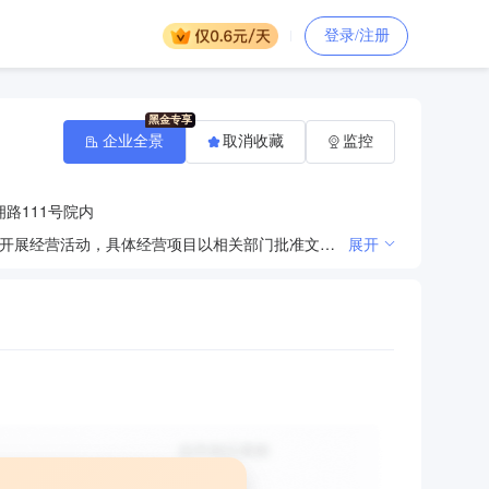
登录/注册
企业全景
取消收藏
监控
路111号院内
许可项目：第三类医疗器械经营；第三类医疗器械租赁。（依法须经批准的项目，经相关部门批准后方可开展经营活动，具体经营项目以相关部门批准文件或许可证件为准）*** 一般项目：第一类医疗器械销售；第二类医疗器械销售；特种劳动防护用品销售；医护人员防护用品批发；医用口罩批发；消毒剂销售（不含危险化学品）；卫生用品和一次性使用医疗用品销售。（除依法须经批准的项目外，凭营业执照依法自主开展经营活动）***
展开