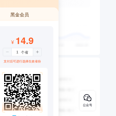
黑金会员
14.9
¥
支付后可进行选择生效省份
公众号