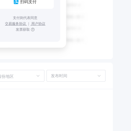
扫码支付
支付则代表同意
交易服务协议
｜
用户协议
发票获取
省份地区