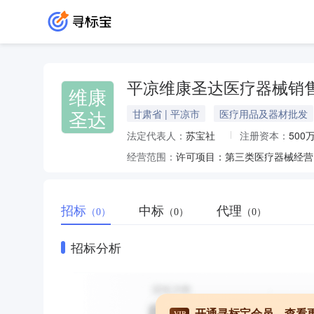
平凉维康圣达医疗器械销
维康
圣达
甘肃省 | 平凉市
医疗用品及器材批发
法定代表人：
苏宝社
注册资本：
500
经营范围：
招标
中标
代理
（0）
（0）
（0）
招标分析
开通寻标宝会员，查看
VIP