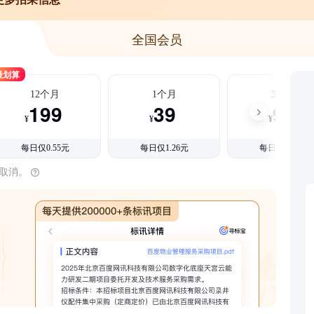
全国会员
最划算
12个月
1个月
3个月
199
39
99
¥
¥
¥
每日仅0.55元
每日仅1.26元
每日仅1.08元
时取消。