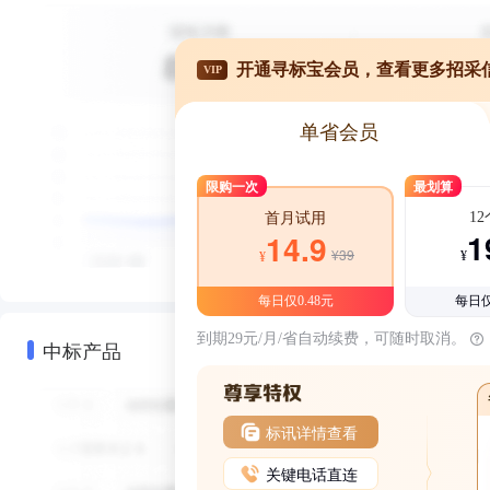
开通寻标宝会员，查看更多招采
VIP
单省会员
限购一次
最划算
1
首月试用
1
14.9
¥39
¥
¥
每日仅0.48元
每日仅
到期29元/月/省自动续费，可随时取消。
中标产品
标讯详情查看
关键电话直连