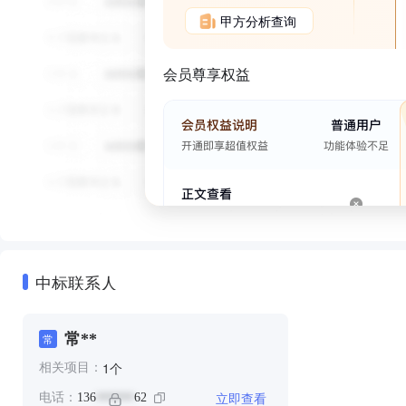
甲方分析查询
会员尊享权益
中标联系人
常**
常
个
1
相关项目：
立即查看
电话：
136
62
******