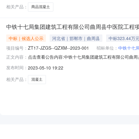
相关产品：
商品混凝土
中铁十七局集团建筑工程有限公司曲周县中医院工程
中标｜候选人公示
河北省｜邯郸市｜曲周县
中标323.44万
项目编号：
ZT17-JZGS--QZXM--2023-001
招标单位：
中铁十七
点击查看公告内容:中铁十七局集团建筑工程有限公司曲周
正文内容：
品混凝土招标采购中标候选人公示.pdf中铁十七局集团建筑工
发布时间：
2023-05-10 19:22
001）公示结束时间：2023年05月13日、评标情况标
相关产品：
混凝土
NEW
HOT
5折起