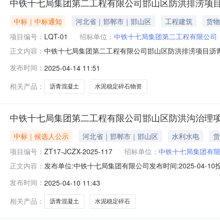
中铁十七局集团第二工程有限公司邯山区防洪排涝项
中标｜中标通知
河北省｜邯郸市｜邯山区
工程建筑
货物
项目编号：
LQT-01
招标单位：
中铁十七局集团第二工程有限公司
中铁十七局集团第二工程有限公司邯山区防洪排涝项目沥
正文内容：
沥青混凝土、水泥稳定碎石物资采购公开招标)，(中铁十七
发布时间：
2025-04-14 11:51
青混凝土邯郸市常纵建筑安装有限责任公司不公开
相关产品：
沥青混凝土
水泥稳定碎石物资
中铁十七局集团第二工程有限公司邯山区防洪沟治理
中标｜候选人公示
河北省｜邯郸市｜邯山区
水利水电
货
项目编号：
ZT17-JCZX-2025-117
招标单位：
中铁十七局集团有
发布单位:中铁十七局集团有限公司发布时间:2025-04-10
正文内容：
JCZX-2025-117)于2025年4月2日上午10:
发布时间：
2025-04-10 11:43
标结果公示如下：一、招标公告发布日期及媒体招标公告发布日期：
相关产品：
沥青混凝土
水泥稳定碎石