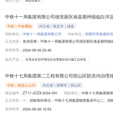
相关产品：
商品混凝土
中铁十一局集团有限公司雄安新区雄县鄚州镇临白洋
中标｜中标通知
河北省｜保定市｜雄县
招标单位：
中铁十一局集团有限公司
中标单位：
邯郸市常纵建筑
各供应商：中铁十一局集团有限公司雄安新区雄县鄚州镇临白
正文内容：
国铁建云链平台（www.crccep.cn）报价揭示，现
发布时间：
2024-08-06 22:46
（www.crccep.cn）、中国招标投标公共服务平台(www
相关产品：
水系水生态环境综合治理项目设计施工总承包
中铁十七局集团第二工程有限公司邯山区防洪沟治理排
中标｜候选人公示
河北省｜邯郸市｜邯山区
项目编号：
ZT17-JCZX-2024-091
招标单位：
中铁十七局集团物
一、招标组织单位：中铁十七局集团物资集采中心二、招标编号：
正文内容：
负责人信息商品混凝土（SPH-01）包件第一名（1）中标
发布时间：
2024-08-06 16:53
候选人报价：26697522.5元（4）质量：满足要求