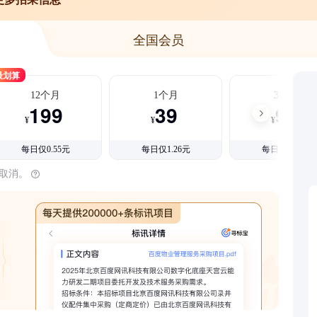
全国会员
最划算
12个月
1个月
3个月
199
39
99
¥
¥
¥
每日仅0.55元
每日仅1.26元
每日仅1.08元
时取消。