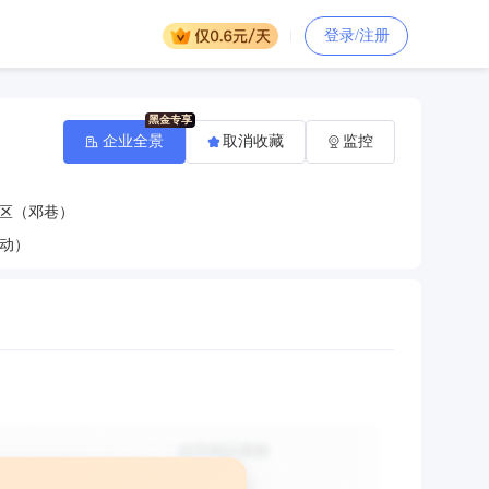
登录/注册
企业全景
取消收藏
监控
区（邓巷）
动）