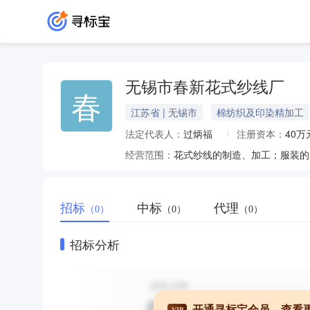
无锡市春新花式纱线厂
春
江苏省 | 无锡市
棉纺织及印染精加工
法定代表人：
过炳福
注册资本：
40万
经营范围：
花式纱线的制造、加工；服装的
招标
中标
代理
（0）
（0）
（0）
招标分析
开通寻标宝会员，查看
VIP