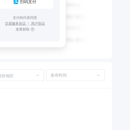
扫码支付
支付则代表同意
交易服务协议
｜
用户协议
发票获取
省份地区