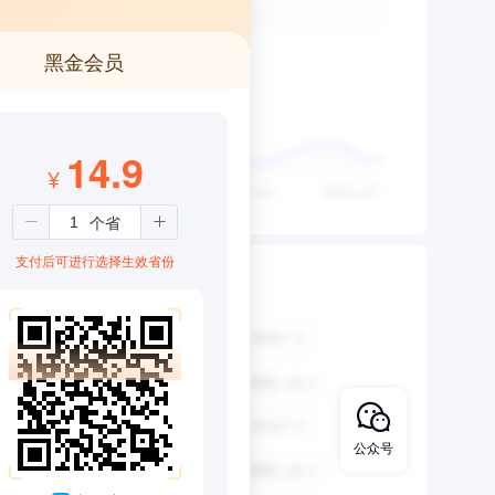
黑金会员
14.9
¥
支付后可进行选择生效省份
公众号