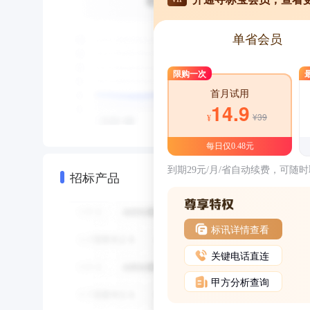
单省会员
限购一次
首月试用
14.9
¥39
¥
每日仅0.48元
到期29元/月/省自动续费，可随
招标产品
标讯详情查看
关键电话直连
甲方分析查询