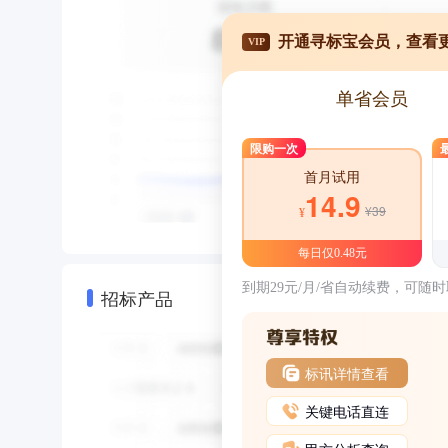
开通寻标宝会员，查看
VIP
单省会员
限购一次
首月试用
14.9
¥39
¥
每日仅0.48元
到期29元/月/省自动续费，可随
招标产品
标讯详情查看
关键电话直连