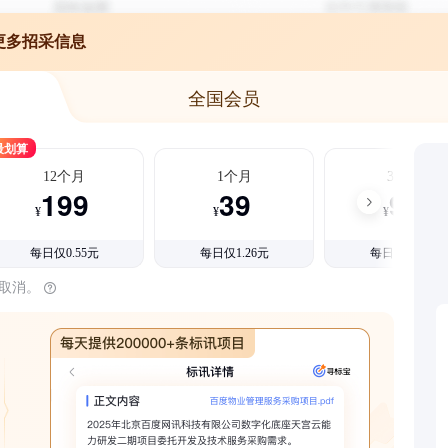
更多招采信息
全国会员
最划算
12个月
1个月
3个月
199
39
99
¥
¥
¥
每日仅0.55元
每日仅1.26元
每日仅1.08元
时取消。