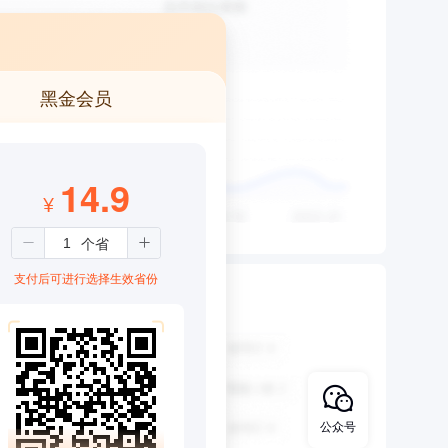
黑金会员
14.9
¥
支付后可进行选择生效省份
公众号