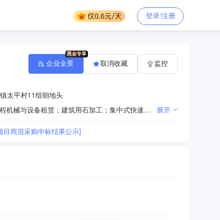
登录/注册
企业全景
取消收藏
监控
镇太平村11组朝地头
一般项目：水泥制品制造；水泥制品销售；建筑材料销售；非金属矿及制品销售；机械设备销售；建筑工程机械与设备租赁；建筑用石加工；集中式快速充电站；电动汽车充电基础设施运营；国内货物运输代理；道路货物运输站经营；仓储设备租赁服务；运输设备租赁服务；装卸搬运；运输货物打包服务；新能源汽车电附件销售。（除依法须经批准的项目外，凭营业执照依法自主开展经营活动）许可项目：道路货物运输（不含危险货物）。（依法须经批准的项目，经相关部门批准后方可开展经营活动，具体经营项目以相关部门批准文件或许可证件为准）
展开
项目商混采购中标结果公示]