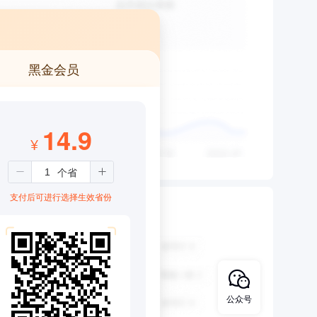
黑金会员
14.9
¥
支付后可进行选择生效省份
公众号