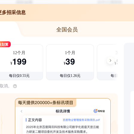
更多招采信息
全国会员
最划算
12个月
1个月
3个月
199
39
99
¥
¥
¥
每日仅0.55元
每日仅1.26元
每日仅1.08元
时取消。