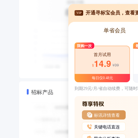
开通寻标宝会员，查看
VIP
单省会员
限购一次
首月试用
14.9
¥39
¥
每日仅0.48元
到期29元/月/省自动续费，可随
招标产品
标讯详情查看
关键电话直连