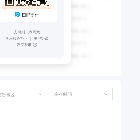
扫码支付
支付则代表同意
交易服务协议
｜
用户协议
发票获取
省份地区