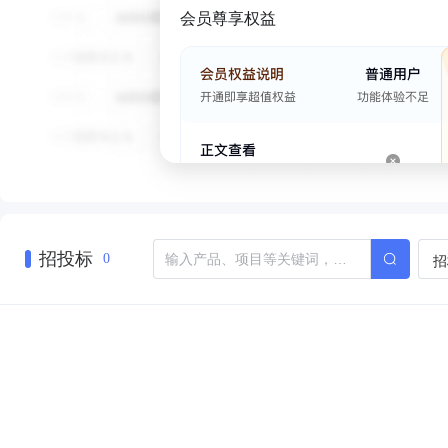
会员尊享权益
招投标
招
0