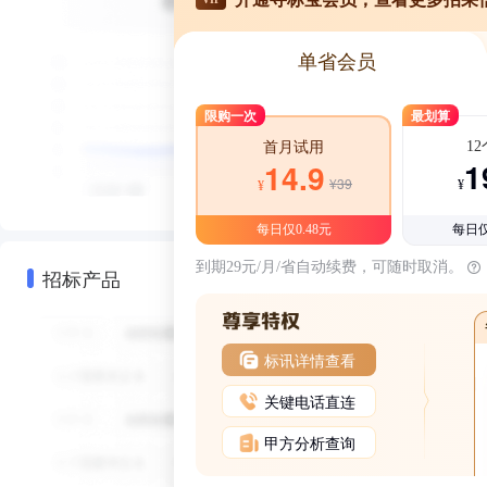
单省会员
限购一次
最划算
1
首月试用
1
14.9
¥39
¥
¥
每日仅0.48元
每日仅
到期29元/月/省自动续费，可随时取消。
招标产品
标讯详情查看
关键电话直连
甲方分析查询