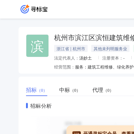
杭州市滨江区滨恒建筑维
滨
浙江省 | 杭州市
其他未列明服务业
法定代表人：
汤妙土
注册资本：
-
经营范围：
服务：建筑工程维修、绿化养护
招标
中标
代理
（0）
（0）
（0）
招标分析
开通寻标宝会员，查看
VIP