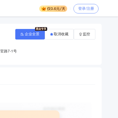
登录/注册
企业全景
取消收藏
监控
路7-1号