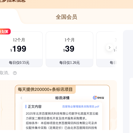
全国会员
最划算
12个月
1个月
3个月
199
39
99
¥
¥
¥
每日仅0.55元
每日仅1.26元
每日仅1.08元
时取消。