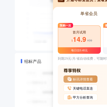
单省会员
限购一次
首月试用
14.9
¥39
¥
每日仅0.48元
到期29元/月/省自动续费，可随
招标产品
标讯详情查看
关键电话直连
甲方分析查询