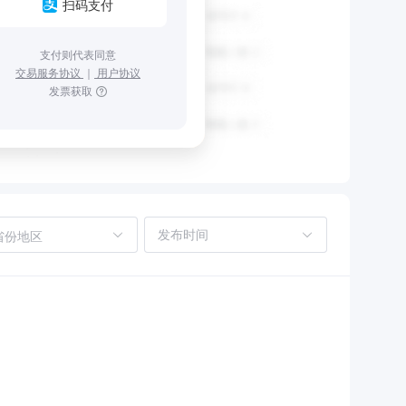
扫码支付
支付则代表同意
交易服务协议
｜
用户协议
发票获取
省份地区