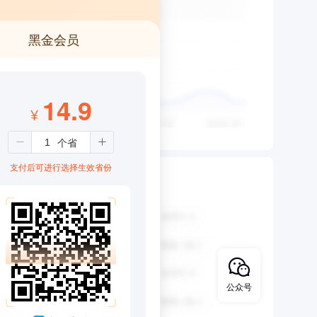
黑金会员
14.9
¥
支付后可进行选择生效省份
公众号