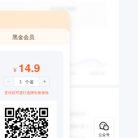
黑金会员
14.9
¥
支付后可进行选择生效省份
公众号