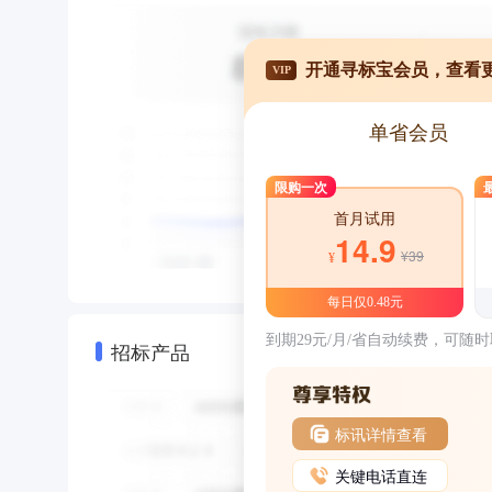
开通寻标宝会员，查看
VIP
单省会员
限购一次
首月试用
14.9
¥39
¥
每日仅0.48元
到期29元/月/省自动续费，可随
招标产品
标讯详情查看
关键电话直连