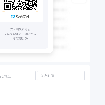
扫码支付
支付则代表同意
交易服务协议
｜
用户协议
发票获取
省份地区