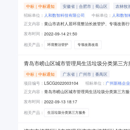
中标｜中标通知
安徽省｜合肥市｜蜀山区
农林牧
招标单位：
人和数智科技有限公司
中标单位：
人和数智
黄山市农村人居环境整治长效管护、专项改善行
正文内容：
评项目二、公告媒体及日期本项目于2022年9月
发布时间：
2022-09-14 21:50
11:002、询价评审地点：黄山市农业农村局
结果有异议的，可以在询
相关产品：
环境整治管护
专项改善改造
青岛市崂山区城市管理局生活垃圾分类第三方
中标｜中标通知
广东省｜广州市｜番禺区
项目编号：
LSCG2022003104
招标单位：
广州新格企业
青岛市崂山区城市管理局生活垃圾分类第三方服务成
正文内容：
三方服务二、项目编号：LSCG2022003104三
发布时间：
2022-09-13 18:17
采购服务类七、中标情况：中标人（公司名称）：
相关产品：
生活垃圾分类第三方服务