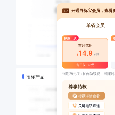
开通寻标宝会员，查看
VIP
单省会员
限购一次
首月试用
14.9
¥39
¥
每日仅0.48元
到期29元/月/省自动续费，可随
招标产品
标讯详情查看
关键电话直连