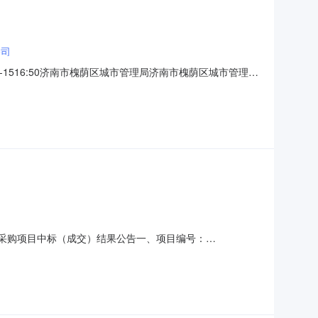
公司
1516:50济南市槐荫区城市管理局济南市槐荫区城市管理局
评提升服务项目二、分包名称：无分包济南市槐荫区城市管理
GFW03C5065五、公告发布日期：2022
服务采购项目中标（成交）结果公告一、项目编号：
信息：标包：A供应商名称：日照市环卫环境科技有限公司供应商地
息：标包：A名称：五莲县2022年度清洁村庄考核服务采购