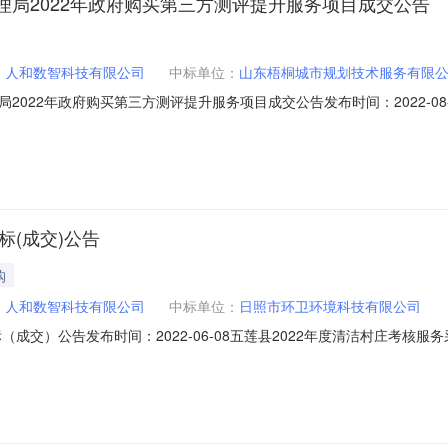
局2022年政府购买第三方测评提升服务项目成交公告
：
人和数智科技有限公司
中标单位：
山东梧桐城市规划技术服务有限
022年政府购买第三方测评提升服务项目成交公告发布时间：2022-08-
公告一、项目名称：济南市槐荫区城市管理局2022年政府购买第三方测
号：SDGP370104000202202000253四、公共资源编号：2022C
标(成交)公告
购
：
人和数智科技有限公司
中标单位：
日照市环卫环境科技有限公司
（成交）公告发布时间：2022-06-08五莲县2022年度清洁村庄考核
4二、项目名称：五莲县2022年度清洁村庄考核服务采购项目三、中标（成交）
交）金额：（可填写下浮率、折扣率或费率）：68.9万元四、主要标的信