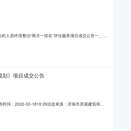
村局农村人居环境整治“两月一排名”评估服务项目成交公告一、项
号：SDGP370100000202202000175四、公共
性磋商八、中标情况：中标结果
规划》项目成交公告
2022-02-1819:26信息来源：济南市房屋建筑和市
济南市“十四五”时期优化营商环境规划》项目成交*告一、
包委托专业的第三方机构编制《济南市“十四五”时期优化营