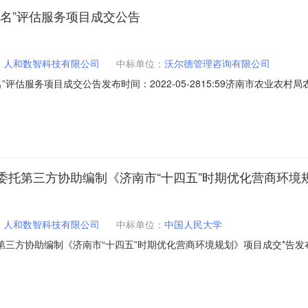
名”评估服务项目成交公告
：
人和数智科技有限公司
中标单位：
沃尔德管理咨询有限公司
评估服务项目成交公告发布时间：2022-05-2815:59济南市农业农
目二、分包名称：无分包农村人居环境整治“两月一排名”评估服务项目三、项目编
日期：2022-05-12六、成交日期：2022-05-23七、采购方式：竞争
委托第三方协助编制《济南市“十四五”时期优化营商环境
：
人和数智科技有限公司
中标单位：
中国人民大学
三方协助编制《济南市“十四五”时期优化营商环境规划》项目成交*告发布时间：
接地址济南市行政审批服*局济南市行政审批服*局委托第三方协助编制《
编制《济南市“十四五”时期优化营商环境规划》项目二、分包名称：无分