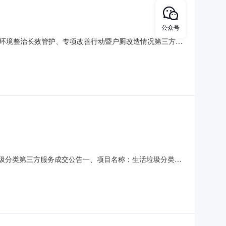
公众号
环境整治长效管护、专项改善行动暨户厕改造情况第三方测
、询价评审信息1、询价评审日期：2022年9月13日上午
公示时间自本公示发布之日起3个工作日。各有关当事人对询价
生活垃圾分类第三方服务成交公告一、项目名称：生活垃圾分类第
0五、开标时间:2022-09-1309:30六、采购方式:分散
中标人地址：中国（山东）自由贸易试验区青岛