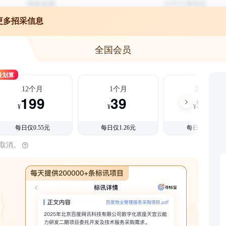
更多招采信息
全国会员
最划算
12个月
1个月
3个月
199
39
99
¥
¥
¥
每日仅0.55元
每日仅1.26元
每日仅1.08元
时取消。