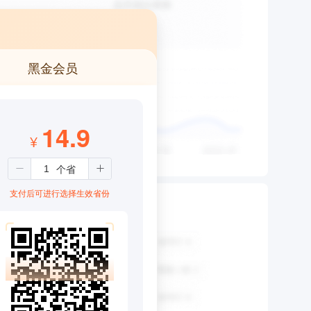
黑金会员
14.9
¥
支付后可进行选择生效省份