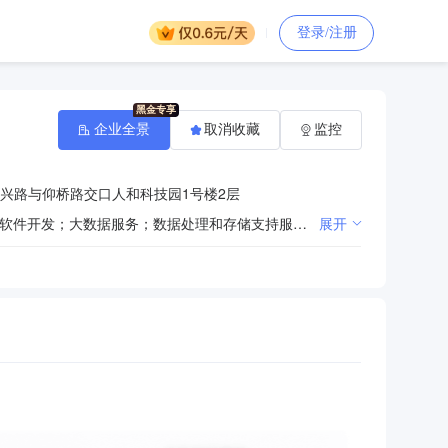
登录/注册
企业全景
取消收藏
监控
兴路与仰桥路交口人和科技园1号楼2层
一般项目：技术服务、技术开发、技术咨询、技术交流、技术转让、技术推广；人工智能应用软件开发；软件开发；大数据服务；数据处理和存储支持服务；互联网数据服务；市场调查（不含涉外调查）；社会调查（不含涉外调查）；社会经济咨询服务；社会稳定风险评估；信息技术咨询服务；政策法规课题研究；企业管理咨询；咨询策划服务；科技中介服务；财政资金项目预算绩效评价服务；规划设计管理；物业服务评估；信息咨询服务（不含许可类信息咨询服务）；市场营销策划；会议及展览服务；地理遥感信息服务；城乡市容管理；环保咨询服务；环境保护监测；生态资源监测；教育咨询服务（不含涉许可审批的教育培训活动）；养老服务；软件销售；软件外包服务；信息系统集成服务；信息系统运行维护服务；计算机系统服务；物联网技术服务；物联网应用服务；物联网设备销售；智能农业管理；与农业生产经营有关的技术、信息、设施建设运营等服务；区块链技术相关软件和服务；业务培训（不含教育培训、职业技能培训等需取得许可的培训）；人力资源服务（不含职业中介活动、劳务派遣服务）；旅游开发项目策划咨询；承接档案服务外包（除许可业务外，可自主依法经营法律法规非禁止或限制的项目）许可项目：劳务派遣服务；第一类增值电信业务；第二类增值电信业务；呼叫中心；涉外调查；测绘服务（依法须经批准的项目，经相关部门批准后方可开展经营活动，具体经营项目以相关部门批准文件或许可证件为准）
展开