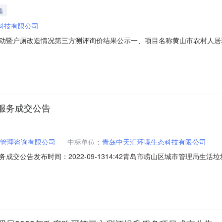
渔
科技有限公司
动暨户厕改造情况第三方测评询价结果公示一、项目名称黄山市农村人居
5日在黄山市农业农村局网站上发布询价公告，9月9日上午10:00截止。三
3楼会议室四、中选单位信息中标候选人名称：人和数智科技有限公司五、
服务成交公告
管理咨询有限公司
中标单位：
青岛中天汇环境生态科技有限公司
交公告发布时间：2022-09-1314:42青岛市崂山区城市管理局
、分包名称：无分包生活垃圾分类第三方服务四、招标公告发布日期:2022-08-3
青岛中天汇环境生态科技有限公司中标金额（元/优惠率）：976000