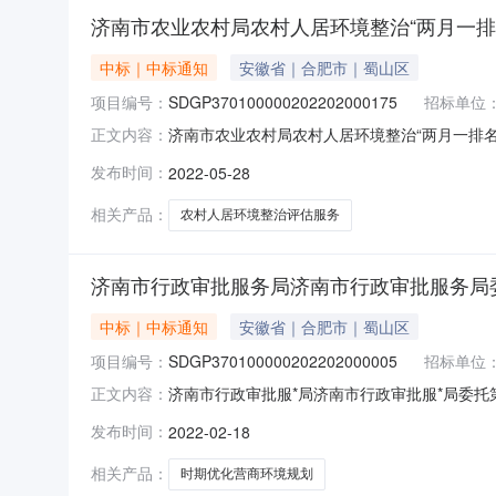
济南市农业农村局农村人居环境整治“两月一排
中标｜中标通知
安徽省｜合肥市｜蜀山区
项目编号：
SDGP370100000202202000175
招标单位
济南市农业农村局农村人居环境整治“两月一排名”
正文内容：
目名称：农村人居环境整治“两月一排名”评估服务项
发布时间：
2022-05-28
资源编号：2022CGFW01C5124五、公告发布
相关产品：
农村人居环境整治评估服务
济南市行政审批服务局济南市行政审批服务局
中标｜中标通知
安徽省｜合肥市｜蜀山区
项目编号：
SDGP370100000202202000005
招标单位
济南市行政审批服*局济南市行政审批服*局委托第
正文内容：
政基础设施工程电子招标投标监督管理系统原文链
发布时间：
2022-02-18
项目名称：济南市行政审批服*局委托第三方协助
商环境规划》三
相关产品：
时期优化营商环境规划