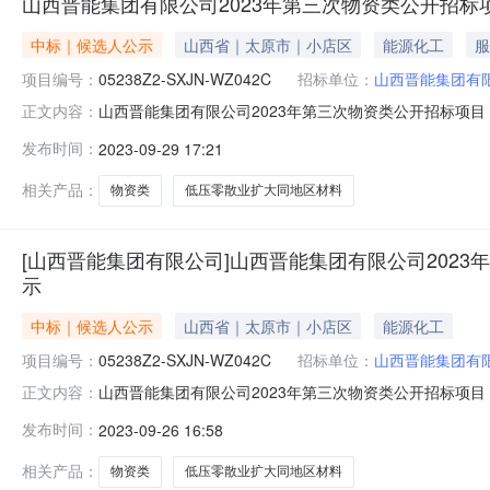
山西晋能集团有限公司2023年第三次物资类公开招标项
中标｜候选人公示
山西省｜太原市｜小店区
能源化工
服
项目编号：
05238Z2-SXJN-WZ042C
招标单位：
山西晋能集团有
山西晋能集团有限公司2023年第三次物资类公开招标项目（省
正文内容：
公司2023年第三次物资类公开招标项目（省管产业2023年
发布时间：
2023-09-29 17:21
告如下。分标编号包号项目单位中标人05238Z2-SXJ
相关产品：
物资类
低压零散业扩大同地区材料
[山西晋能集团有限公司]山西晋能集团有限公司2023
示
中标｜候选人公示
山西省｜太原市｜小店区
能源化工
项目编号：
05238Z2-SXJN-WZ042C
招标单位：
山西晋能集团有
山西晋能集团有限公司2023年第三次物资类公开招标项目（省
正文内容：
人：山西晋能集团有限公司2023年第三次物资类公开招标项目
发布时间：
2023-09-26 16:58
《中华人民共和国招标投标法实施条例》、《招标公告和
其
相关产品：
物资类
低压零散业扩大同地区材料