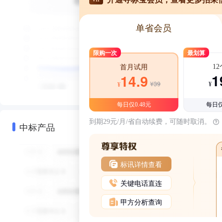
单省会员
限购一次
最划算
1
首月试用
1
14.9
¥39
¥
¥
每日仅0.48元
每日仅
到期29元/月/省自动续费，可随时取消。
中标产品
标讯详情查看
关键电话直连
甲方分析查询