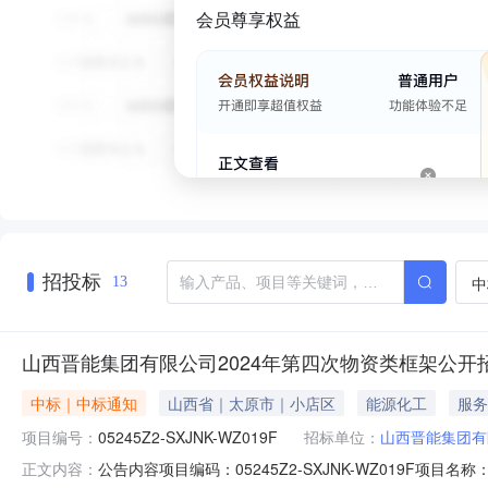
会员尊享权益
招投标
中
13
山西晋能集团有限公司2024年第四次物资类框架公开招
中标｜中标通知
山西省｜太原市｜小店区
能源化工
服务
项目编号：
05245Z2-SXJNK-WZ019F
招标单位：
山西晋能集团有
公告内容项目编码：05245Z2-SXJNK-WZ019F
正文内容：