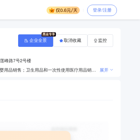
登录/注册
企业全景
取消收藏
监控
莲峰路7号2号楼
一般项目：纸制品制造；纸制品销售；产业用纺织制成品制造；家用纺织制成品制造；母婴用品制造；母婴用品销售；卫生用品和一次性使用医疗用品销售；医护人员防护用品生产（Ⅰ类医疗器械）；医护人员防护用品零售；日用口罩（非医用）生产；日用口罩（非医用）销售；医用口罩零售；第二类医疗器械销售；个人卫生用品销售；太阳能发电技术服务；合成纤维制造；高性能纤维及复合材料制造；新材料技术研发；技术服务、技术开发、技术咨询、技术交流、技术转让、技术推广。（除依法须经批准的项目外，凭营业执照依法自主开展经营活动）许可项目：医用口罩生产；第二类医疗器械生产；医护人员防护用品生产（Ⅱ类医疗器械）；卫生用品和一次性使用医疗用品生产；消毒剂生产（不含危险化学品）；发电业务、输电业务、供（配）电业务；用于传染病防治的消毒产品生产。（依法须经批准的项目，经相关部门批准后方可开展经营活动，具体经营项目以相关部门批准文件或许可证件为准）
展开