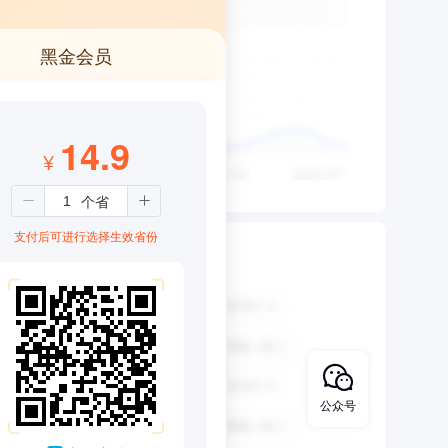
黑金会员
14.9
¥
支付后可进行选择生效省份
公众号