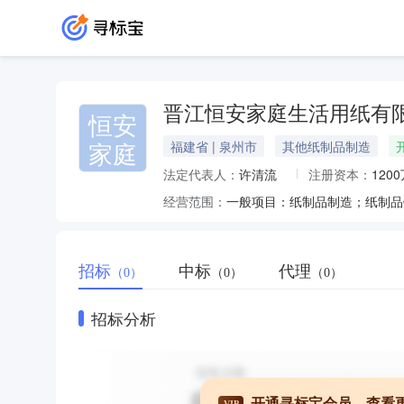
晋江恒安家庭生活用纸有
恒安
家庭
福建省 | 泉州市
其他纸制品制造
法定代表人：
许清流
注册资本：
120
经营范围：
招标
中标
代理
（0）
（0）
（0）
招标分析
开通寻标宝会员，查看
VIP