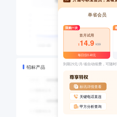
单省会员
限购一次
首月试用
14.9
¥39
¥
每日仅0.48元
到期29元/月/省自动续费，可随
招标产品
标讯详情查看
关键电话直连
甲方分析查询