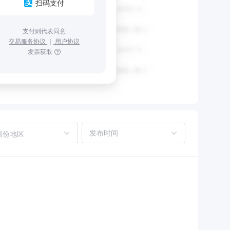
扫码支付
支付则代表同意
交易服务协议
｜
用户协议
发票获取
省份地区