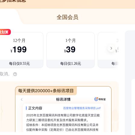
全国会员
最划算
12个月
1个月
3个月
199
39
99
¥
¥
¥
每日仅0.55元
每日仅1.26元
每日仅1.08元
时取消。