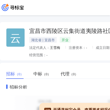
宜昌市西陵区云集街道夷陵路社
云
湖北省 | 宜昌市
开业
法定代表人：
王雪梅
注册资本：
-
成立日期
经营范围：
-
招标
中标
代理
（0）
（0）
（0）
招标分析
开通寻标宝会员，查看更多招采
VIP