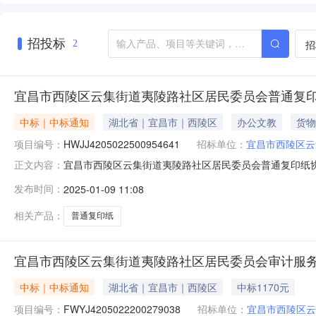
招投标
招
2
宜昌市西陵区云集街道夷陵路社区居民委员会普通复
中标｜中标通知
湖北省｜宜昌市｜西陵区
办公文教
货物
项目编号：
HWJJ4205022500954641
招标单位：
宜昌市西陵区云
宜昌市西陵区云集街道夷陵路社区居民委员会普通复印纸协议定点
正文内容：
区居民委员会联系人：王丽琴联系电话：6231026成交
发布时间：
2025-01-09 11:08
价单价小计1普通复印纸百旺/PaperOneA470g50.0包￥23.7
相关产品：
普通复印纸
宜昌市西陵区云集街道夷陵路社区居民委员会审计服
中标｜中标通知
湖北省｜宜昌市｜西陵区
中标1170元
项目编号：
FWYJ4205022200279038
招标单位：
宜昌市西陵区云