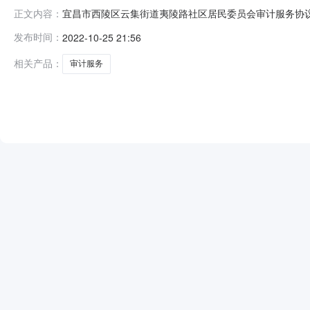
宜昌市西陵区云集街道夷陵路社区居民委员会审计服务协议定点结
正文内容：
区居民委员会联系人：张健康联系电话：0717-69215
发布时间：
2022-10-25 21:56
购品目：审计服务采购需求：为云集街道夷陵路社区党群
相关产品：
审计服务