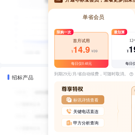
单省会员
限购一次
最划算
1
首月试用
1
14.9
¥39
¥
¥
每日仅0.48元
每日仅
到期29元/月/省自动续费，可随时取消。
招标产品
标讯详情查看
关键电话直连
甲方分析查询