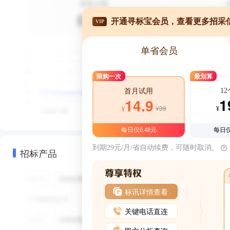
开通寻标宝会员，查看更多招采
VIP
单省会员
限购一次
最划算
1
首月试用
1
14.9
¥39
¥
¥
每日仅0.48元
每日仅
到期29元/月/省自动续费，可随时取消。
招标产品
标讯详情查看
关键电话直连