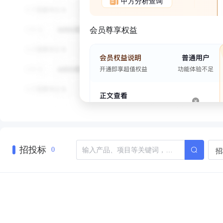
甲方分析查询
会员尊享权益
招投标
招
0