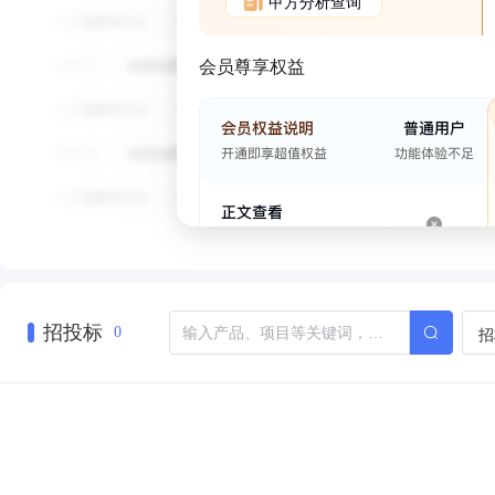
甲方分析查询
会员尊享权益
招投标
招
0