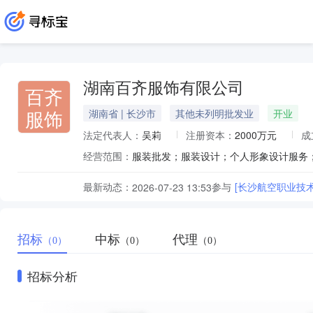
湖南百齐服饰有限公司
百齐
服饰
湖南省 | 长沙市
其他未列明批发业
开业
法定代表人：
吴莉
注册资本：
2000万元
成
经营范围：
服装批发；服装设计；个人形象设计服务
最新动态：
参与
[长沙航空职业技
2026-07-23 13:53
招标
中标
代理
（0）
（0）
（0）
招标分析