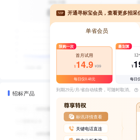
开通寻标宝会员，查看更多招采
VIP
单省会员
限购一次
最划算
1
首月试用
1
14.9
¥39
¥
¥
每日仅0.48元
每日仅
到期29元/月/省自动续费，可随时取消。
招标产品
标讯详情查看
关键电话直连