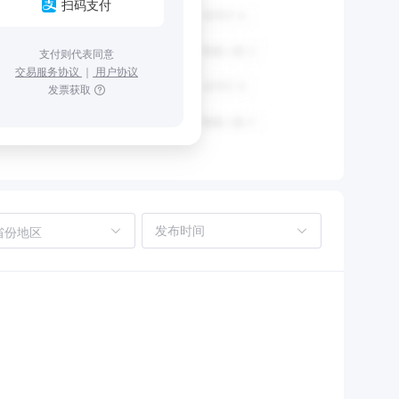
扫码支付
支付则代表同意
交易服务协议
｜
用户协议
发票获取
省份地区