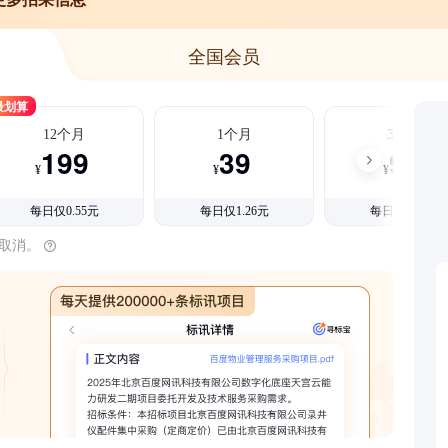
全国会员
最划算
12个月
1个月
3个月
199
39
99
¥
¥
¥
每日仅0.55元
每日仅1.26元
每日仅1.08元
时取消。