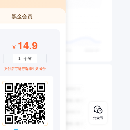
黑金会员
14.9
¥
支付后可进行选择生效省份
公众号