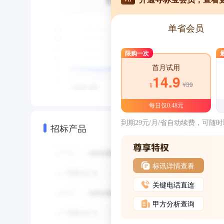
单省会员
限购一次
首月试用
14.9
¥39
¥
每日仅0.48元
到期29元/月/省自动续费，可随
招标产品
标讯详情查看
关键电话直连
甲方分析查询