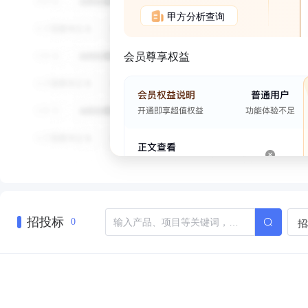
甲方分析查询
会员尊享权益
招投标
招
0