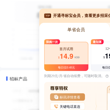
开通寻标宝会员，查看更多招采
VIP
单省会员
限购一次
最划算
1
首月试用
1
14.9
¥39
¥
¥
每日仅0.48元
每日仅
到期29元/月/省自动续费，可随时取消。
招标产品
标讯详情查看
关键电话直连