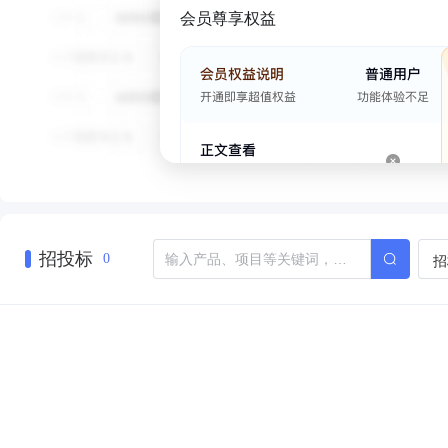
会员尊享权益
招投标
招
0