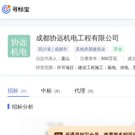
成都协远机电工程有限公司
协远
机电
四川省 | 成都市
其他房屋建筑业
开业
法定代表人：
庞山
注册资本：
500万元
成
经营范围：
招标
中标
代理
（0）
（0）
（0）
招标分析
开通寻标宝会员，查看更多招采
VIP