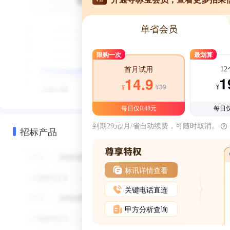
单省会员
限购一次
最划算
1
首月试用
1
14.9
¥39
¥
¥
每日仅0.48元
每日仅
到期29元/月/省自动续费，可随时取消。
招标产品
标讯详情查看
关键电话直连
甲方分析查询